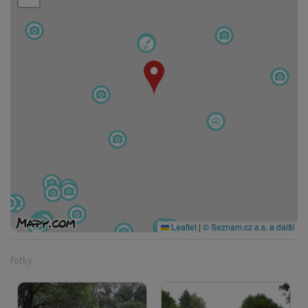
Leaflet
|
© Seznam.cz a.s. a další
fotky