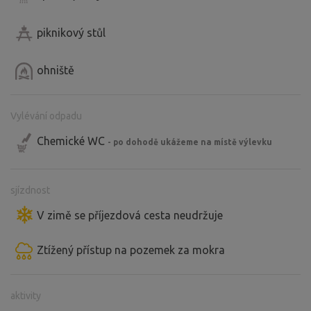
piknikový stůl
ohniště
Vylévání odpadu
Chemické WC
- po dohodě ukážeme na místě výlevku
sjízdnost
V zimě se příjezdová cesta neudržuje
Ztížený přístup na pozemek za mokra
aktivity