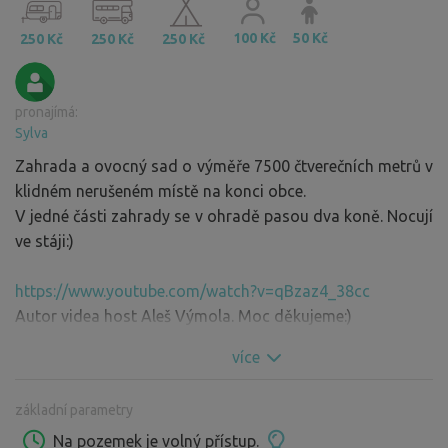
100 Kč
50 Kč
250 Kč
250 Kč
250 Kč
pronajímá:
Sylva
Zahrada a ovocný sad o výměře 7500 čtverečních metrů v
klidném nerušeném místě na konci obce.
V jedné části zahrady se v ohradě pasou dva koně. Nocují
ve stáji:)
https://www.youtube.com/watch?v=qBzaz4_38cc
Autor videa host Aleš Výmola. Moc děkujeme:)
více
základní parametry
Na pozemek je volný přístup.