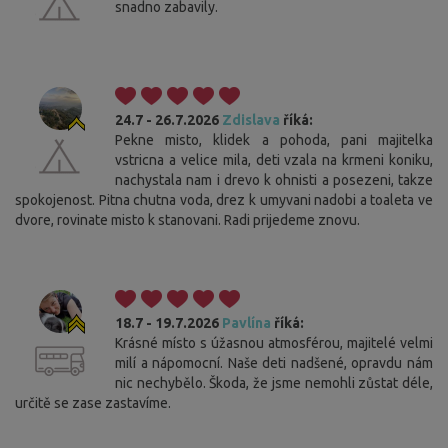
snadno zabavily.
24.7 - 26.7.2026
Zdislava
říká:
Pekne misto, klidek a pohoda, pani majitelka
vstricna a velice mila, deti vzala na krmeni koniku,
nachystala nam i drevo k ohnisti a posezeni, takze
spokojenost. Pitna chutna voda, drez k umyvani nadobi a toaleta ve
dvore, rovinate misto k stanovani. Radi prijedeme znovu.
18.7 - 19.7.2026
Pavlína
říká:
Krásné místo s úžasnou atmosférou, majitelé velmi
milí a nápomocní. Naše deti nadšené, opravdu nám
nic nechybělo. Škoda, že jsme nemohli zůstat déle,
určitě se zase zastavíme.