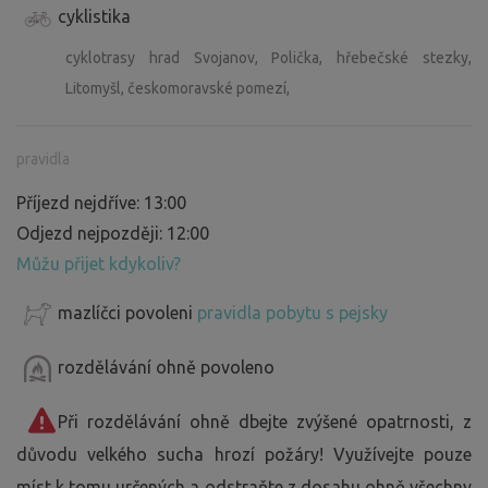
cyklistika
cyklotrasy hrad Svojanov, Polička, hřebečské stezky,
Litomyšl, českomoravské pomezí,
pravidla
Příjezd nejdříve: 13:00
Odjezd nejpozději: 12:00
Můžu přijet kdykoliv?
mazlíčci povoleni
pravidla pobytu s pejsky
rozdělávání ohně povoleno
Při rozdělávání ohně dbejte zvýšené opatrnosti, z
důvodu velkého sucha hrozí požáry! Využívejte pouze
míst k tomu určených a odstraňte z dosahu ohně všechny