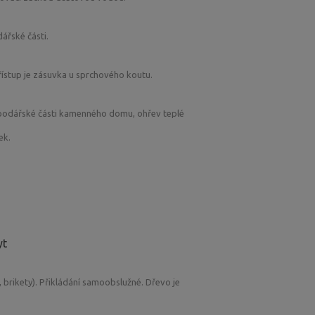
 vydat na dobré cyklotrasy v okolí.
ářské části.
á, pobyt v chatce v chladném období je možný.
 bačkory a papuče.
řístup je zásuvka u sprchového koutu.
spodářské části kamenného domu, ohřev teplé
ek.
yt
, brikety). Přikládání samoobslužné. Dřevo je