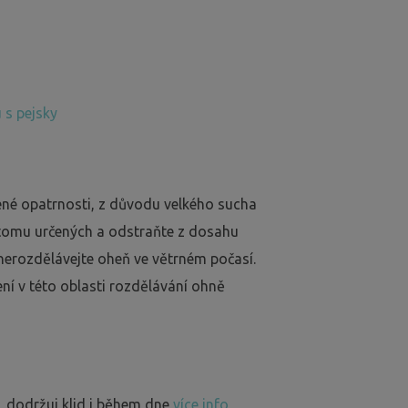
 s pejsky
ené opatrnosti, z důvodu velkého sucha
 tomu určených a odstraňte z dosahu
nerozdělávejte oheň ve větrném počasí.
ení v této oblasti rozdělávání ohně
, dodržuj klid i během dne
více info