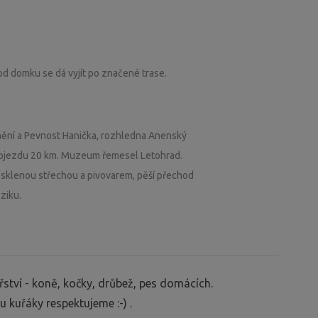
, od domku se dá vyjít po značené trase.
ění a Pevnost Hanička, rozhledna Anenský
dojezdu 20 km. Muzeum řemesel Letohrad.
osklenou střechou a pivovarem, pěší přechod
ziku.
tví - koně, kočky, drůbež, pes domácích.
 kuřáky respektujeme :-) .