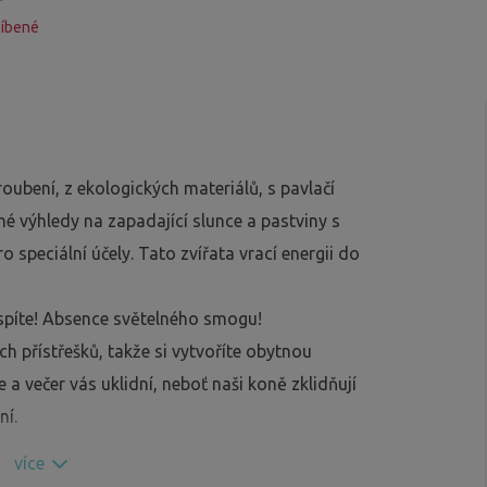
líbené
oubení, z ekologických materiálů, s pavlačí
é výhledy na zapadající slunce a pastviny s
 speciální účely. Tato zvířata vrací energii do
yspíte! Absence světelného smogu!
h přístřešků, takže si vytvoříte obytnou
a večer vás uklidní, neboť naši koně zklidňují
ní.
ístnosti s kamny na dřevo nebo na brikety, ve
více
 na klidné čtení pod lampou, na shlédnutí