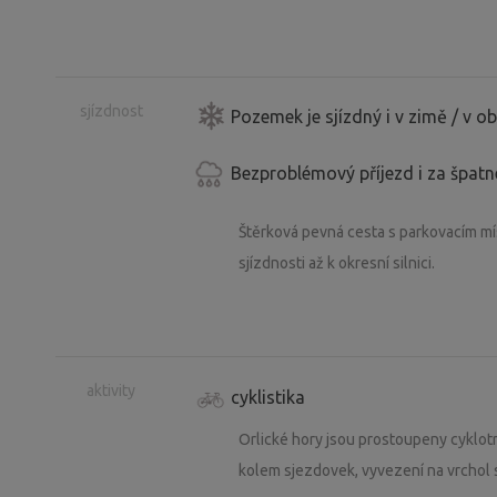
sjízdnost
Pozemek je sjízdný i v zimě / v 
Bezproblémový příjezd i za špat
Štěrková pevná cesta s parkovacím m
sjízdnosti až k okresní silnici.
aktivity
cyklistika
Orlické hory jsou prostoupeny cyklotra
kolem sjezdovek, vyvezení na vrchol