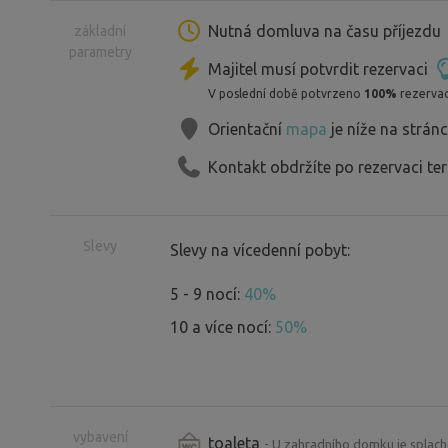
filmu nebo na uvaření kávy. Na vaření j
Nutná domluva na času příjezdu
základní
parametry
základní k vytvoření jednoduchých jídel
Majitel musí potvrdit rezervaci
znovu i amerikana "Barfúd". Talíře, pří
V poslední době potvrzeno
100%
rezervac
na plynu jsou ve vybavení.
Orientační
mapa
je níže na strán
Gauč v přízemí rozložením změníte na j
Kontakt obdržíte po rezervaci te
ložničkou až se 4 matracemi s prostěr
osobní SPACÁKY.
LŮŽKOVINY dodáme s povlečením NA 
Slevy
Slevy na vícedenní pobyt:
na celý pobyt. K ložničce vedou dřevě
5 - 9 nocí:
40%
ohrazení.
10 a více nocí:
50%
WC je splachovací shromažďovanou o
vodou pro návštěvníky je umístěn cca 
usedlosti. Zde je VODA PITNÁ.
vybavení
toaleta
Ve vybavení chatky je autochladnička 
- U zahradního domku je splac