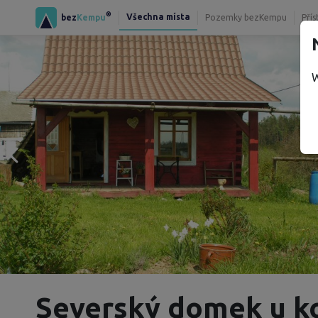
®
Všechna místa
bez
Kempu
Pozemky bezKempu
Přís
W
Severský domek u k