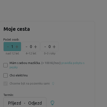
Moje cesta
Počet osob:
-
+
-
+
-
+
1
0
0
nad 12 let
4–12 let
0–3 roky
Mám s sebou mazlíčka.
(+ 100 Kč/noc)
pravidla pobytu s
pejsky
Chci elektřinu
Chceme být na pozemku sami
Termín:
Příjezd
-
Odjezd