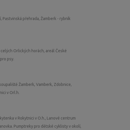
í, Pastvinská přehrada, Žamberk - rybník
 celých Orlických horách, areál České
pro psy.
 koupaliště Žamberk, Vamberk, Zdobnice,
ici v Orl.h.
kytenka v Rokytnici v O.h., Lanové centrum
lanovka. Pumptreky pro dětské cyklisty v okolí,