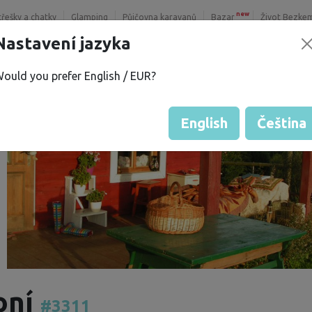
new
třešky a chatky
Glamping
Půjčovna karavanů
Bazar
Život Bezke
Nastavení jazyka
ould you prefer English / EUR?
English
Čeština
oní
#3311