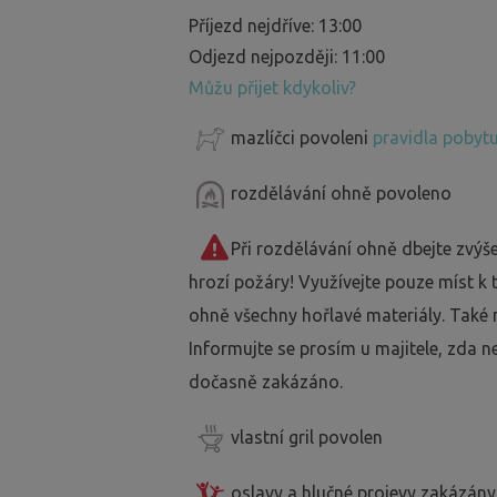
Příjezd nejdříve: 13:00
Odjezd nejpozději: 11:00
Můžu přijet kdykoliv?
mazlíčci povoleni
pravidla pobytu
rozdělávání ohně povoleno
Při rozdělávání ohně dbejte zvýš
hrozí požáry! Využívejte pouze míst k
ohně všechny hořlavé materiály. Také 
Informujte se prosím u majitele, zda n
dočasně zakázáno.
vlastní gril povolen
oslavy a hlučné projevy zakázány