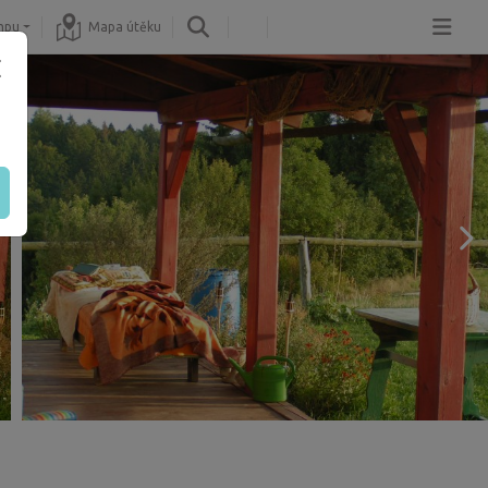
mpu
Mapa útěku