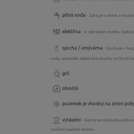
přístupové cestě můžete vlastními koly
pitná voda
- Zdroj je v domě, v hospod
Příjezdová cesta je i v zimě udržovan
Odpočinete si, najdete klid. Přivezte si
elektřina
- V zahradním domku. Další p
sprcha / umývárna
- Sprcha je v ho
vody, umývadlo, elektrická zásuvky na fén/stroj
gril
ohniště
pozemek je vhodný na zimní pob
vytápění
- Kamny na tuhá paliva (dřevo
součástí zajištění domku.