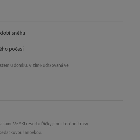
období sněhu
ného počasí
ístem u domku. V zimě udržovaná ve
sami. Ve SKI resortu Říčky jsou i terénní trasy
 sedačkovou lanovkou.