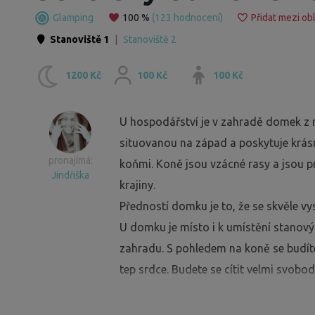
Glamping
100 %
(123 hodnocení)
Přidat mezi ob
Stanoviště 1
|
Stanoviště 2
1200 Kč
100 Kč
100 Kč
U hospodářství je v zahradě domek z r
situovanou na západ a poskytuje krásn
pronajímá:
koňmi. Koně jsou vzácné rasy a jsou pro
Jindřiška
krajiny.
Předností domku je to, že se skvěle v
U domku je místo i k umístění stanovýc
zahradu. S pohledem na koně se budíte 
tep srdce. Budete se cítit velmi svobod
Uvnitř vás čeká útulný prostor jedné m
kterých si ohněm vytvoříte teplo třeba