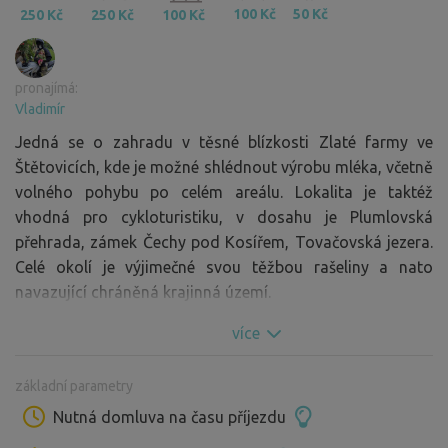
100 Kč
50 Kč
250 Kč
250 Kč
100 Kč
pronajímá:
Vladimír
Jedná se o zahradu v těsné blízkosti Zlaté farmy ve
Štětovicích, kde je možné shlédnout výrobu mléka, včetně
volného pohybu po celém areálu. Lokalita je taktéž
vhodná pro cykloturistiku, v dosahu je Plumlovská
přehrada, zámek Čechy pod Kosířem, Tovačovská jezera.
Celé okolí je výjimečné svou těžbou rašeliny a nato
navazující chráněná krajinná území.
více
základní parametry
Nutná domluva na času příjezdu