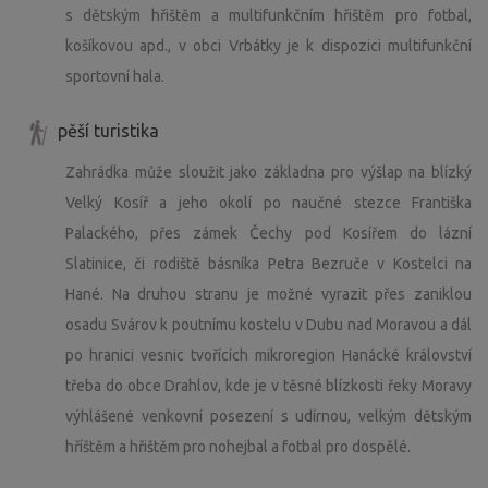
s dětským hřištěm a multifunkčním hřištěm pro fotbal,
košíkovou apd., v obci Vrbátky je k dispozici multifunkční
sportovní hala.
pěší turistika
Zahrádka může sloužit jako základna pro výšlap na blízký
Velký Kosíř a jeho okolí po naučné stezce Františka
Palackého, přes zámek Čechy pod Kosířem do lázní
Slatinice, či rodiště básníka Petra Bezruče v Kostelci na
Hané. Na druhou stranu je možné vyrazit přes zaniklou
osadu Svárov k poutnímu kostelu v Dubu nad Moravou a dál
po hranici vesnic tvořících mikroregion Hanácké království
třeba do obce Drahlov, kde je v těsné blízkosti řeky Moravy
výhlášené venkovní posezení s udírnou, velkým dětským
hříštěm a hřištěm pro nohejbal a fotbal pro dospělé.