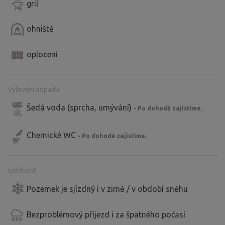
gril
ohniště
oplocení
Vylévání odpadu
Šedá voda (sprcha, umývání)
- Po dohodě zajistíme.
Chemické WC
- Po dohodě zajistíme.
sjízdnost
Pozemek je sjízdný i v zimě / v období sněhu
Bezproblémový příjezd i za špatného počasí