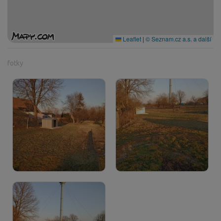
Leaflet
|
© Seznam.cz a.s. a další
fotky