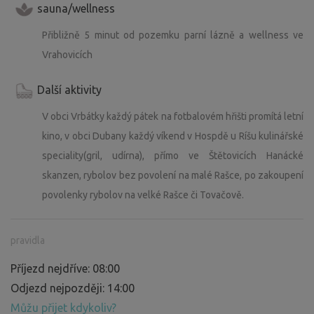
sauna/wellness
Přibližně 5 minut od pozemku parní lázně a wellness ve
Vrahovicích
Další aktivity
V obci Vrbátky každý pátek na fotbalovém hřišti promítá letní
kino, v obci Dubany každý víkend v Hospdě u Ríšu kulinářské
speciality(gril, udírna), přímo ve Štětovicích Hanácké
skanzen, rybolov bez povolení na malé Rašce, po zakoupení
povolenky rybolov na velké Rašce či Tovačově.
pravidla
Příjezd nejdříve: 08:00
Odjezd nejpozději: 14:00
Můžu přijet kdykoliv?