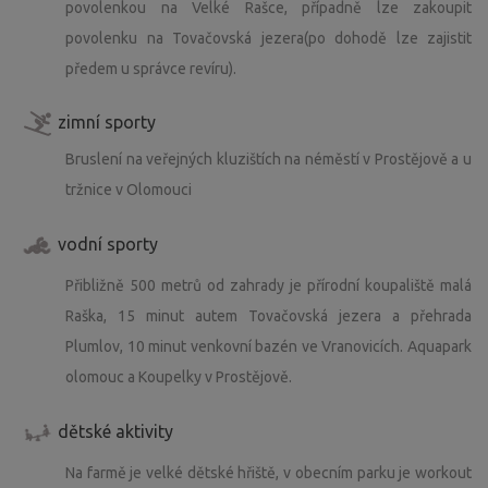
povolenkou na Velké Rašce, případně lze zakoupit
povolenku na Tovačovská jezera(po dohodě lze zajistit
předem u správce revíru).
zimní sporty
Bruslení na veřejných kluzištích na néměstí v Prostějově a u
tržnice v Olomouci
vodní sporty
Přibližně 500 metrů od zahrady je přírodní koupaliště malá
Raška, 15 minut autem Tovačovská jezera a přehrada
Plumlov, 10 minut venkovní bazén ve Vranovicích. Aquapark
olomouc a Koupelky v Prostějově.
dětské aktivity
Na farmě je velké dětské hřiště, v obecním parku je workout