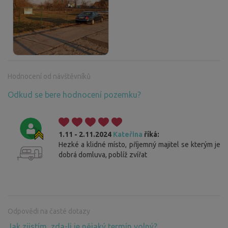
Hodnocení od návštěvníků
Odkud se bere hodnocení pozemku?
1.11 - 2.11.2024
Kateřina
říká:
Hezké a klidné místo, příjemný majitel se kterým je
dobrá domluva, poblíž zvířat
Odpovědi na časté dotazy
Jak zjistím, zda-li je nějaký termín volný?