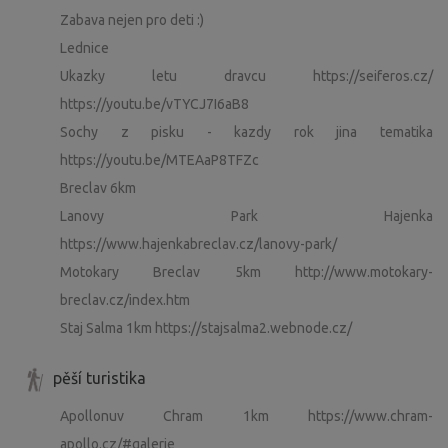
Zabava nejen pro deti :)
Lednice
Ukazky letu dravcu https://seiferos.cz/
https://youtu.be/vTYCJ7I6aB8
Sochy z pisku - kazdy rok jina tematika
https://youtu.be/MTEAaP8TFZc
Breclav 6km
Lanovy Park Hajenka
https://www.hajenkabreclav.cz/lanovy-park/
Motokary Breclav 5km http://www.motokary-
breclav.cz/index.htm
Staj Salma 1km https://stajsalma2.webnode.cz/
pěší turistika
Apollonuv Chram 1km https://www.chram-
apollo.cz/#galerie