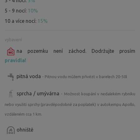
3 - 4 noci:
5%
Skvostný zámek Lednice je vzdálen asi 5 minut autem, jen
5 - 9 nocí:
10%
o par km dále Hlavní město vína Valtice s barokním
zámkem a nekonečný seznam kulturních akcí v okolí
10 a více nocí:
15%
včetně krojovaných hodů, cimbálové muziky, ochutnávek
místních vín a mnoho dalsich akcí. Pokud by jste si přáli
vybavení
ochutnávku vín v komornějším prostředí jen pro Vaši
skupinku, budete mít příležitost oslovit místního vinaře a
na pozemku není záchod. Dodržujte prosím
profesionálního sommeliera, který osobně a s láskou
pravidla!
pečuje o vinohrad, který Vám bude dočasným domovem
:)
pitná voda
- Pitnou vodu můžem přivézt v barelech 20-50l
sprcha / umývárna
- Možnost koupání v nedalekém rybníku
nebo využití sprchy (pravděpodobně za poplatek) v autokempu Apollo,
vzdáleném cca 1 km.
ohniště