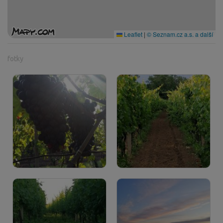
Leaflet
|
© Seznam.cz a.s. a další
fotky