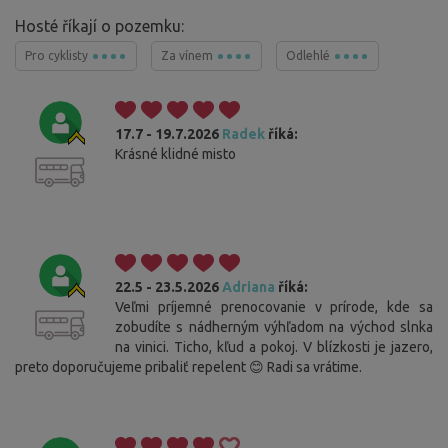
Hosté říkají o pozemku:
Pro cyklisty
Za vínem
Odlehlé
17.7 - 19.7.2026
Radek
říká:
Krásné klidné misto
22.5 - 23.5.2026
Adriana
říká:
Veľmi príjemné prenocovanie v prírode, kde sa
zobudíte s nádherným výhľadom na východ slnka
na vinici. Ticho, kľud a pokoj. V blízkosti je jazero,
preto doporučujeme pribaliť repelent 😊 Radi sa vrátime.