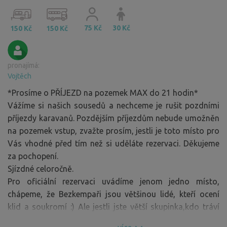
75 Kč
30 Kč
150 Kč
150 Kč
pronajímá:
Vojtěch
*Prosíme o PŘÍJEZD na pozemek MAX do 21 hodin*
Vážíme si našich sousedů a nechceme je rušit pozdními
příjezdy karavanů. Pozdějším příjezdům nebude umožněn
na pozemek vstup, zvažte prosím, jestli je toto místo pro
Vás vhodné před tím než si uděláte rezervaci. Děkujeme
za pochopení.
Sjízdné celoročně.
Pro oficiální rezervaci uvádíme jenom jedno místo,
chápeme, že Bezkempaři jsou většinou lidé, kteří ocení
klid a soukromí :) Ale jestli jste větší skupinka,kdo tráví
dovolenou společně, tak stačí zaslat zprávu s Vaším