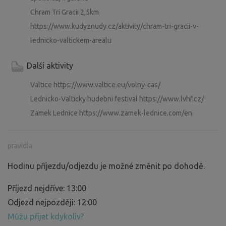
Chram Tri Gracii 2,5km
https://www.kudyznudy.cz/aktivity/chram-tri-gracii-v-
lednicko-valtickem-arealu
Další aktivity
Valtice https://www.valtice.eu/volny-cas/
Lednicko-Valticky hudebni festival https://www.lvhf.cz/
Zamek Lednice https://www.zamek-lednice.com/en
pravidla
Hodinu příjezdu/odjezdu je možné změnit po dohodě.
Příjezd nejdříve: 13:00
Odjezd nejpozději: 12:00
Můžu přijet kdykoliv?