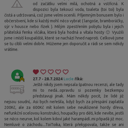
od začátku velmi milá, ochotná a vstřícná. K
dispozici byla tekoucí voda, toaleta (toi toi) byla
čistá a udržovaná, což jsme velmi ocenili. Příjemným bonusem bylo i
občerstvení, kde si každý mohl něco vybrat ( langoše, bramboráčky,
sýr v housce nebo řízek ). Milým zpestřením pobytu byla i jejich
přátelská fenka vlčáka, která byla hodná a vítala hosty 🙂 Využili
jsme i místí koupaliště, které se nachází hned naproti. Celkově jsme
se tu cítili velmi dobře. Můžeme jen doporučit a rádi se sem někdy
vrátíme.
27.7 - 28.7.2024
Lucie
říká:
Ještě nikdy jsem nepsala špatnou recenzi, ale tady
mi to nedá...opravdu si pozemky bezkempu
představuji jinak. Mám někdy pocit, že lidé již
nejsou soudní,. Asi bych neřešila, když bych za přespání zaplatila
200Kč, ale za 600Kč mít kolem sebe neuklizené hordy dřeva,
nefunkční ocelovou konstrukci, houpačky pro děti, kde nevíte, jestli
se něco neurve, kol kolem kdoví jaké harampádí..mi připadá již moc.
Nemluvě o záchodu....ToiToika, která překypovala, takže se ani