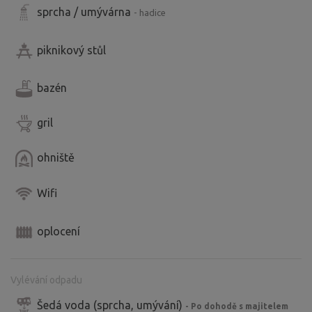
sprcha / umývárna
- hadice
piknikový stůl
bazén
gril
ohniště
Wifi
oplocení
Vylévání odpadu
Šedá voda (sprcha, umývání)
- Po dohodě s majitelem