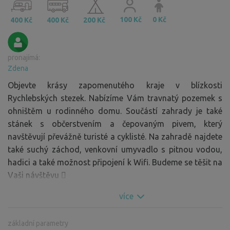
100 Kč
0 Kč
400 Kč
400 Kč
200 Kč
pronajímá:
Zdena
Objevte krásy zapomenutého kraje v blízkosti
Rychlebských stezek. Nabízíme Vám travnatý pozemek s
ohništěm u rodinného domu. Součástí zahrady je také
stánek s občerstvením a čepovaným pivem, který
navštěvují převážně turisté a cyklisté. Na zahradě najdete
také suchý záchod, venkovní umyvadlo s pitnou vodou,
hadici a také možnost připojení k Wifi. Budeme se těšit na
Vaši návštěvu 
více
základní parametry