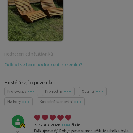
Hodnocení od návštěvníků
Odkud se bere hodnocení pozemku?
Hosté říkají o pozemku:
Pro cyklisty
Pro rodiny
Odlehlé
Na hory
Kouzelné stanování
3.7 - 4.7.2026
Jana
říká:
Děkujeme 🙂 Pobyt jsme si moc užili. Majitelka byla