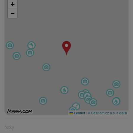
+
−
Leaflet
|
© Seznam.cz a.s. a další
fotky