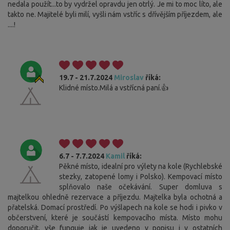
nedala použít...to by vydržel opravdu jen otrlý. Je mi to moc líto, ale
takto ne. Majitelé byli milí, vyšli nám vstříc s dřívějším příjezdem, ale
....!
19.7 - 21.7.2024
Miroslav
říká:
Klidné místo.Milá a vstřícná paní.👍
6.7 - 7.7.2024
Kamil
říká:
Pěkné místo, idealní pro výlety na kole (Rychlebské
stezky, zatopené lomy i Polsko). Kempovací místo
splňovalo naše očekávání. Super domluva s
majtelkou ohledně rezervace a příjezdu. Majtelka byla ochotná a
přatelská. Domací prostředí. Po výšlapech na kole se hodi i pivko v
občerstvení, které je součástí kempovacího místa. Místo mohu
doporučit, vše funguje jak je uvedeno v popisu i v ostatních