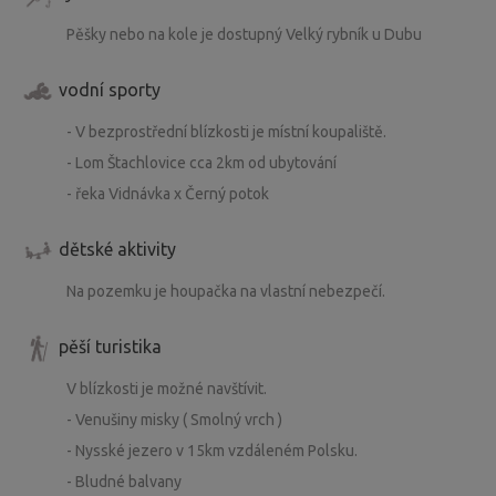
Pěšky nebo na kole je dostupný Velký rybník u Dubu
vodní sporty
- V bezprostřední blízkosti je místní koupaliště.
- Lom Štachlovice cca 2km od ubytování
- řeka Vidnávka x Černý potok
dětské aktivity
Na pozemku je houpačka na vlastní nebezpečí.
pěší turistika
V blízkosti je možné navštívit.
- Venušiny misky ( Smolný vrch )
- Nysské jezero v 15km vzdáleném Polsku.
- Bludné balvany