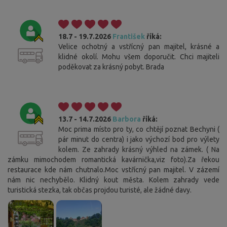
18.7 - 19.7.2026
František
říká:
Velice ochotný a vstřícný pan majitel, krásné a
klidné okolí. Mohu všem doporučit. Chci majiteli
poděkovat za krásný pobyt. Brada
13.7 - 14.7.2026
Barbora
říká:
Moc prima místo pro ty, co chtějí poznat Bechyni (
pár minut do centra) i jako výchozí bod pro výlety
kolem. Ze zahrady krásný výhled na zámek. ( Na
zámku mimochodem romantická kavárnička,viz foto).Za řekou
restaurace kde nám chutnalo.Moc vstřícný pan majitel. V zázemí
nám nic nechybělo. Klidný kout města. Kolem zahrady vede
turistická stezka, tak občas projdou turisté, ale žádné davy.