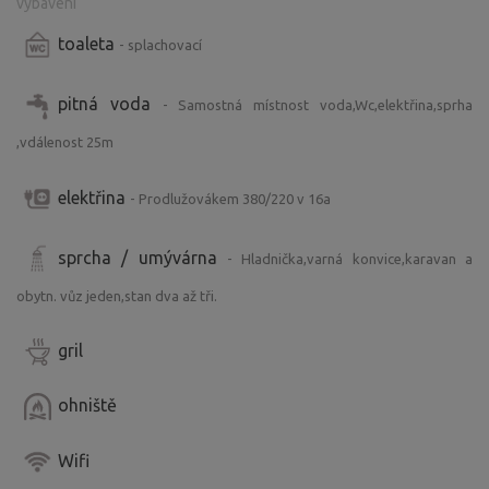
vybavení
toaleta
- splachovací
pitná voda
- Samostná místnost voda,Wc,elektřina,sprha
,vdálenost 25m
elektřina
- Prodlužovákem 380/220 v 16a
sprcha / umývárna
- Hladnička,varná konvice,karavan a
obytn. vůz jeden,stan dva až tři.
gril
ohniště
Wifi