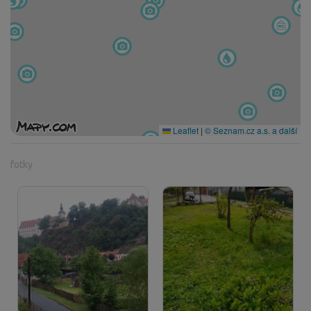
Leaflet
|
© Seznam.cz a.s. a další
fotky