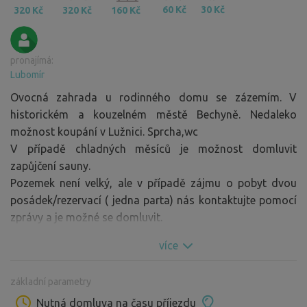
60 Kč
30 Kč
320 Kč
320 Kč
160 Kč
pronajímá:
Lubomír
Ovocná zahrada u rodinného domu se zázemím. V
historickém a kouzelném městě Bechyně. Nedaleko
možnost koupání v Lužnici. Sprcha,wc
V případě chladných měsíců je možnost domluvit
zapůjčení sauny.
Pozemek není velký, ale v případě zájmu o pobyt dvou
posádek/rezervací ( jedna parta) nás kontaktujte pomocí
zprávy a je možné se domluvit.
více
základní parametry
Nutná domluva na času příjezdu