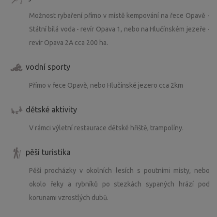
Možnost rybaření přímo v místě kempování na řece Opavě -
Státní bílá voda - revír Opava 1, nebo na Hlučínském jezeře -
revír Opava 2A cca 200 ha.
vodní sporty
Přímo v řece Opavě, nebo Hlučínské jezero cca 2km
dětské aktivity
V rámci výletní restaurace dětské hřiště, trampolíny.
pěší turistika
Pěší procházky v okolních lesích s poutními místy, nebo
okolo řeky a rybníků po stezkách sypaných hrází pod
korunami vzrostlých dubů.