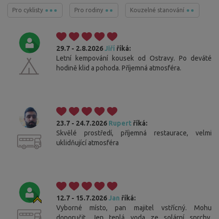
Pro cyklisty
Pro rodiny
Kouzelné stanování
29.7 - 2.8.2026
Jiří
říká:
Letní kempování kousek od Ostravy. Po deváté
hodině klid a pohoda. Příjemná atmosféra.
23.7 - 24.7.2026
Rupert
říká:
Skvělé prostředí, příjemná restaurace, velmi
uklidňující atmosféra
12.7 - 15.7.2026
Jan
říká:
Vyborné místo, pan majitel vstřícný. Mohu
doporučit. Jen teplá voda ze solární sprchy,