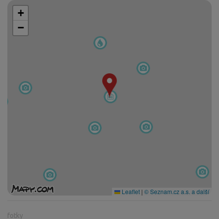
+
−
Leaflet
|
© Seznam.cz a.s. a další
fotky