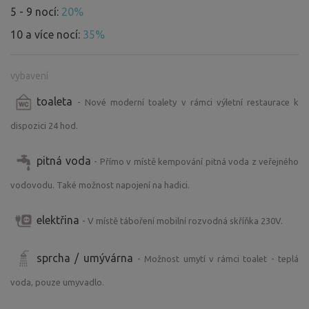
5 - 9 nocí:
20%
10 a více nocí:
35%
vybavení
toaleta
- Nové moderní toalety v rámci výletní restaurace k
dispozici 24 hod.
pitná voda
- Přímo v místě kempování pitná voda z veřejného
vodovodu. Také možnost napojení na hadici.
elektřina
- V místě táboření mobilní rozvodná skříňka 230V.
sprcha / umývárna
- Možnost umytí v rámci toalet - teplá
voda, pouze umyvadlo.