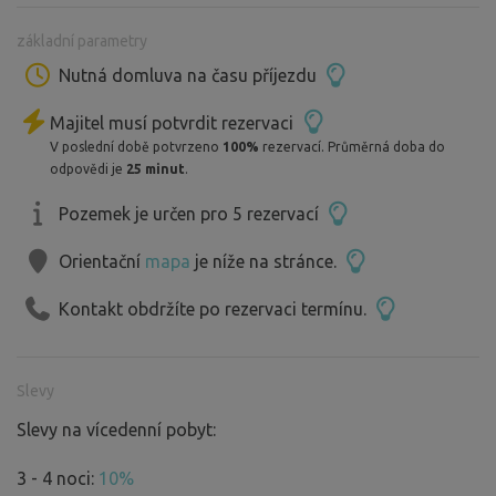
5.9.2025 POKÁČ/MICHAL HORÁK
základní parametry
20.9.2025 DAVID KOLLER
Nutná domluva na času příjezdu
Bližší informace na www. lodenice.com, facebook
Majitel musí potvrdit rezervaci
loděnice děhylov,
V poslední době potvrzeno
100%
rezervací. Průměrná doba do
elektronické vstupenky na: smsticket.cz
odpovědi je
25 minut
.
Kempování na rovné slunné louce, přímo na břehu řeky
Pozemek je určen pro 5 rezervací
Opavy v místě také lesík ze vzrostlých stromů.
Orientační
mapa
je níže na stránce.
V Blízkosti výletní restaurace.
Kontakt obdržíte po rezervaci termínu.
Slevy
Slevy na vícedenní pobyt:
3 - 4 noci:
10%