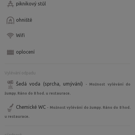
piknikový stůl
ohniště
Wifi
oplocení
Vylévání odpadu
Šedá voda (sprcha, umývání)
- Možnost vylévání do
žumpy. Ráno do 8 hod. u restaurace.
Chemické WC
- Možnost vylévání do žumpy. Ráno do 8 hod.
u restaurace.