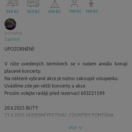
160 Kč
100 Kč
350 Kč
350 Kč
300 Kč
pronajímá:
Zapletal
UPOZORNĚNÍ!
V níže uvedených termínech se v našem areálu konají
placené koncerty.
Na některé vybrané akce je nutno zakoupit vstupenku.
Uvádíme zde jen větší koncerty a akce.
Prosím volejte raději před rezervací 603221599.
20.6.2025 BUTY
21.6.2025 HUDEBNÍ FESTIVAL COUNTRY FONTÁNA
8.8.2025 ANNA K.
více
15.8.2025 Aneta Langerová