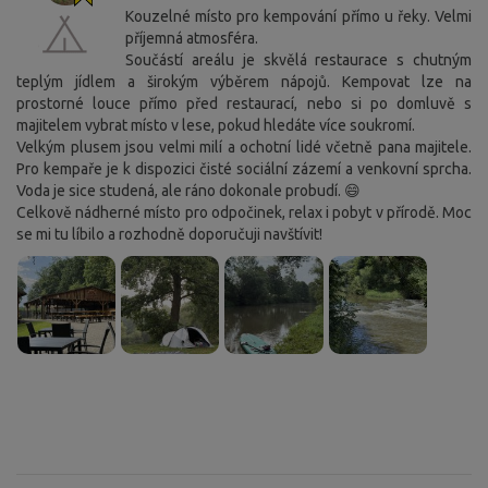
Kouzelné místo pro kempování přímo u řeky. Velmi
příjemná atmosféra.
Součástí areálu je skvělá restaurace s chutným
teplým jídlem a širokým výběrem nápojů. Kempovat lze na
prostorné louce přímo před restaurací, nebo si po domluvě s
majitelem vybrat místo v lese, pokud hledáte více soukromí.
Velkým plusem jsou velmi milí a ochotní lidé včetně pana majitele.
Pro kempaře je k dispozici čisté sociální zázemí a venkovní sprcha.
Voda je sice studená, ale ráno dokonale probudí. 😄
Celkově nádherné místo pro odpočinek, relax i pobyt v přírodě. Moc
se mi tu líbilo a rozhodně doporučuji navštívit!