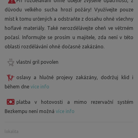
Při rozdělávání ohně dbejte zvýšené opatrnosti, z
důvodu velkého sucha hrozí požáry! Využívejte pouze
míst k tomu určených a odstraňte z dosahu ohně všechny
hořlavé materiály. Také nerozdělávejte oheň ve větrném
počasí. Informujte se prosím u majitele, zda není v této
oblasti rozdělávání ohně dočasně zakázáno.
vlastní gril povolen
oslavy a hlučné projevy zakázány, dodržuj klid i
během dne
více info
platba v hotovosti a mimo rezervační systém
Bezkempu není možná
více info
lokalita