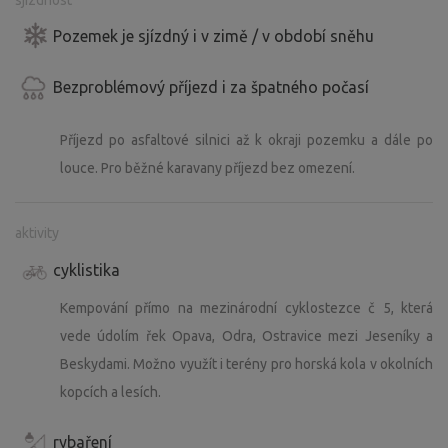
sjízdnost
Pozemek je sjízdný i v zimě / v období sněhu
Bezproblémový příjezd i za špatného počasí
Příjezd po asfaltové silnici až k okraji pozemku a dále po
louce. Pro běžné karavany příjezd bez omezení.
aktivity
cyklistika
Kempování přímo na mezinárodní cyklostezce č 5, která
vede údolím řek Opava, Odra, Ostravice mezi Jeseníky a
Beskydami. Možno využít i terény pro horská kola v okolních
kopcích a lesích.
rybaření