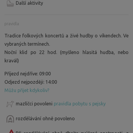
Další aktivity
pravidla
Tradice folkových koncertů a živé hudby o víkendech. Ve
vybraných termínech.
Noční klid po 22 hod. (myšleno hlasitá hudba, nebo
kravál)
Příjezd nejdříve: 09:00
Odjezd nejpozději: 14:00
Můžu přijet kdykoliv?
mazlíčci povoleni
pravidla pobytu s pejsky
rozdělávání ohně povoleno