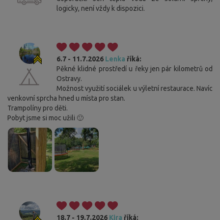
logicky, není vždy k dispozici.
6.7 - 11.7.2026
Lenka
říká:
Pěkné klidné prostředí u řeky jen pár kilometrů od
Ostravy.
Možnost využití sociálek u výletní restaurace. Navíc
venkovní sprcha hned u místa pro stan.
Trampolíny pro děti.
Pobyt jsme si moc užili 🙂
18.7 - 19.7.2026
Kira
říká: