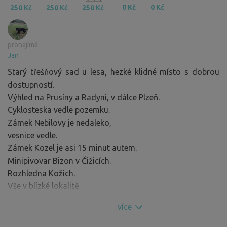
0 Kč
0 Kč
250 Kč
250 Kč
250 Kč
pronajímá:
Jan
Starý třešňový sad u lesa, hezké klidné místo s dobrou
dostupností.
Výhled na Prusíny a Radyni, v dálce Plzeň.
Cyklosteska vedle pozemku.
Zámek Nebilovy je nedaleko,
vesnice vedle.
Zámek Kozel je asi 15 minut autem.
Minipivovar Bizon v Čižicích.
Rozhledna Kožich.
Vše v blízké lokalitě.
Možnost kempování v karavanu.
více
Nocleh pro 5 lidí bez potíží.
Nutné vlastní povlečení, spacáky.