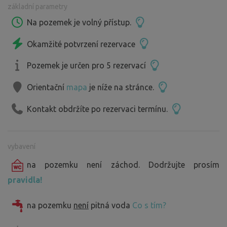
základní parametry
Noc / 500,- pro první dva + každý další je za 150,-
Pro bližší informace pište nebo volejte.
Na pozemek je volný přístup.
Okamžité potvrzení rezervace
Pozemek je určen pro 5 rezervací
Orientační
mapa
je níže na stránce.
Kontakt obdržíte po rezervaci termínu.
vybavení
na pozemku není záchod. Dodržujte prosím
pravidla!
na pozemku
není
pitná voda
Co s tím?