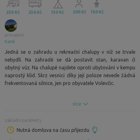
200 Kč
150 Kč
250 Kč
250 Kč
150 Kč
pronajímá:
Kamil
Jedná se o zahradu u rekreační chalupy v níž se trvale
nebydlí. Na zahradě se dá postavit stan, karavan či
obytný vůz. Na chalupě najdete oproti ubytování v kempu
naprostý klid. Skrz vesnici díky její poloze nevede žádná
frekventovaná silnice, jen pro obyvatele Volevčic.
více
základní parametry
Nutná domluva na času příjezdu