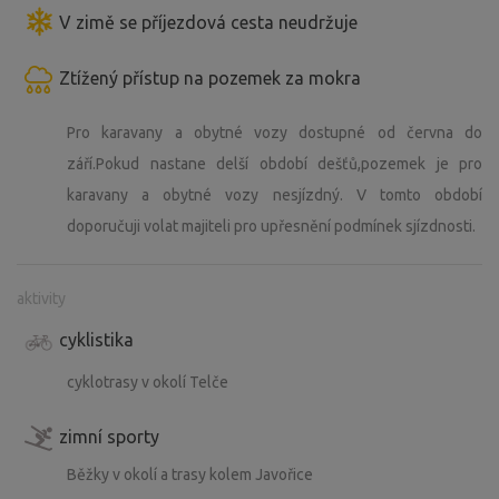
V zimě se příjezdová cesta neudržuje
Ztížený přístup na pozemek za mokra
Pro karavany a obytné vozy dostupné od června do
září.Pokud nastane delší období dešťů,pozemek je pro
karavany a obytné vozy nesjízdný. V tomto období
doporučuji volat majiteli pro upřesnění podmínek sjízdnosti.
aktivity
cyklistika
cyklotrasy v okolí Telče
zimní sporty
Běžky v okolí a trasy kolem Javořice