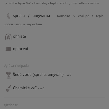
využití kuchyně, WC a koupelny s teplou vodou, umyvadlem a vanou.
sprcha / umývárna
- Koupelna v chalupě s teplou
vodou,vanou a umyvadlem.
ohniště
oplocení
Vylévání odpadu
Šedá voda (sprcha, umývání)
- WC
Chemické WC
- WC
sjízdnost