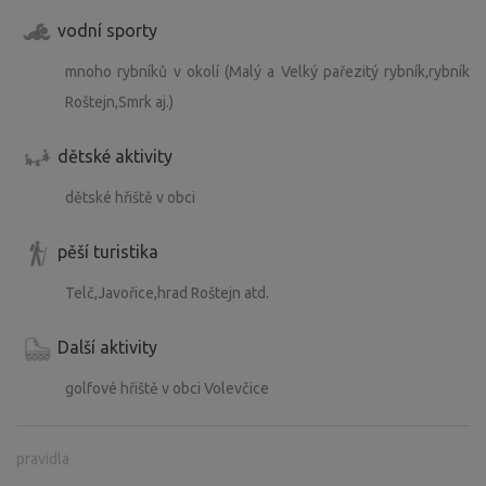
vodní sporty
mnoho rybníků v okolí (Malý a Velký pařezitý rybník,rybník
Roštejn,Smrk aj.)
dětské aktivity
dětské hřiště v obci
pěší turistika
Telč,Javořice,hrad Roštejn atd.
Další aktivity
golfové hřiště v obci Volevčice
pravidla