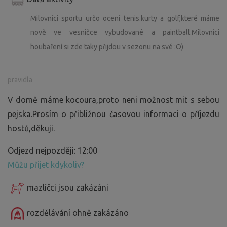
Milovníci sportu určo ocení tenis.kurty a golf,které máme
nově ve vesničce vybudované a paintball.Milovníci
houbaření si zde taky přijdou v sezonu na své :O)
pravidla
V domě máme kocoura,proto neni možnost mit s sebou
pejska.Prosím o přibližnou časovou informaci o příjezdu
hostů,děkuji.
Odjezd nejpozději: 12:00
Můžu přijet kdykoliv?
mazlíčci jsou zakázáni
rozdělávání ohně zakázáno