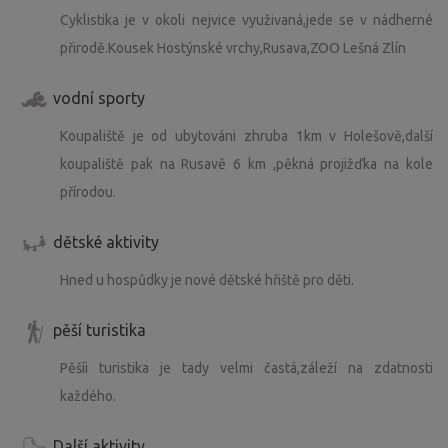
Cyklistika je v okoli nejvice využivaná,jede se v nádherné
přirodě.Kousek Hostýnské vrchy,Rusava,ZOO Lešná Zlín
vodní sporty
Koupaliště je od ubytováni zhruba 1km v Holešově,další
koupaliště pak na Rusavě 6 km ,pěkná projižďka na kole
přírodou.
dětské aktivity
Hned u hospůdky je nové dětské hřiště pro děti.
pěší turistika
Pěšíi turistika je tady velmi častá,záleží na zdatnosti
každého.
Další aktivity