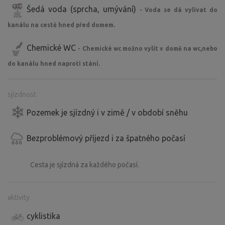
Šedá voda (sprcha, umývání)
- Voda se dá vylívat do
kanálu na cestě hned před domem.
Chemické WC
- Chemické wc možno vylít v domě na wc,nebo
do kanálu hned naproti stání.
sjízdnost
Pozemek je sjízdný i v zimě / v období sněhu
Bezproblémový příjezd i za špatného počasí
Cesta je sjízdná za každého počasí.
aktivity
cyklistika