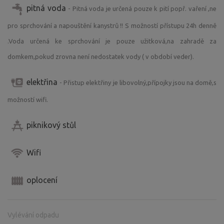
pitná voda
- Pitná voda je určená pouze k pití popř. vaření ,ne
pro sprchování a napouštění kanystrů !! S možností přístupu 24h denně
.Voda určená ke sprchování je pouze užitková,na zahradě za
domkem,pokud zrovna není nedostatek vody ( v období veder).
elektřina
- Přistup elektřiny je libovolný,přípojky jsou na domě,s
možností wifi.
piknikový stůl
Wifi
oplocení
Vylévání odpadu