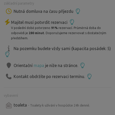
základní parametry
Koupaliště a obchody jsou 1km (Billa ,Lidl aj.),zámecký
park aj.
Nutná domluva na času příjezdu
Opačným směrem je krásná rodinná farma s koňmi (po
Majitel musí potvrdit rezervaci
domluvě s majiteli lze domluvit i projížďku na koni) cca
V poslední době potvrzeno
91%
rezervací. Průměrná doba do
350m od místa pobytu,směr na Dobrotice (točená
odpovědi je
280 minut
. Doporučujeme rezervovat s dostatečným
domácí zmrzlina).
předstihem.
Klidné a tiché místo,pokud se poblíž nekoná zábava či
Na pozemku budete vždy sami (kapacita posádek: 5)
fesťák ,tj.3x během léta :o)
Orientační
mapa
je níže na stránce.
Kontakt obdržíte po rezervaci termínu.
vybavení
toaleta
- Toalety k užívání v hospůdce 24h denně.