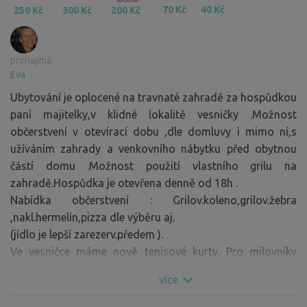
70 Kč
40 Kč
250 Kč
300 Kč
200 Kč
pronajímá:
Eva
Ubytování je oplocené na travnaté zahradě za hospůdkou
paní majitelky,v klidné lokalitě vesničky .Možnost
občerstvení v otevírací dobu ,dle domluvy i mimo ní,s
užíváním zahrady a venkovního nábytku před obytnou
částí domu .Možnost použití vlastního grilu na
zahradě.Hospůdka je otevřena denně od 18h .
Nabídka občerstvení : Grilov.koleno,grilov.žebra
,nakl.hermelín,pizza dle výběru aj.
(jídlo je lepší zarezerv.předem ).
Ve vesničce máme nově tenisové kurty. Pro milovníky
tenisu ,lze předem domluvit.
více
Pro milovníky golfu máme golfové hřiště - cca 500m od
kempu a můžete si tak zasportovat a zároveň relaxovat .