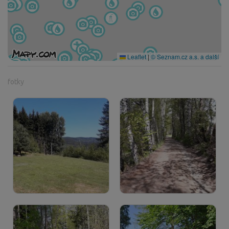
Leaflet
|
© Seznam.cz a.s. a další
fotky