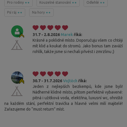
Pro rodiny
Kouzelné stanování
Odlehlé
Psí ráj
Na hory
31.7 - 2.8.2026
Marek
říká:
Krásné a poklidné místo. Doporučuju všem co chtěji
mít klid a koukat do stromů. Jako bonus tam zaváží
rohlík, takže jsme si nechali přivést i zmrzlinu ;)
30.7 - 31.7.2026
Vojtěch
říká:
Jeden z nejlepších bezkempů, kde jsme byli!
Nádherné klidné místo, přitom perfektně vybavené:
pitná i užitková voda, elektřina, luxusní wc, ohniště
na každém stání, perfektní travička a hlavně velmi milí majitelé!
Zařazujeme do “must return” míst.