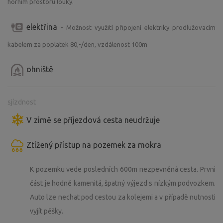
horním prostoru louky.
elektřina
- Možnost využití připojení elektriky prodlužovacím
kabelem za poplatek 80,-/den, vzdálenost 100m
ohniště
sjízdnost
V zimě se příjezdová cesta neudržuje
Ztížený přístup na pozemek za mokra
K pozemku vede posledních 600m nezpevněná cesta. Prvni
část je hodně kamenitá, špatný výjezd s nízkým podvozkem.
Auto lze nechat pod cestou za kolejemi a v případě nutnosti
vyjít pěšky.