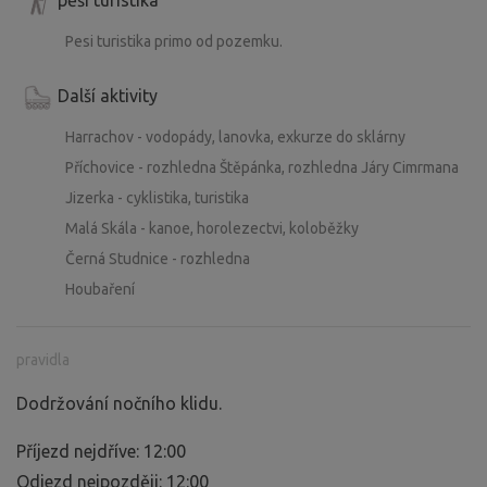
Pesi turistika primo od pozemku.
Další aktivity
Harrachov - vodopády, lanovka, exkurze do sklárny
Příchovice - rozhledna Štěpánka, rozhledna Járy Cimrmana
Jizerka - cyklistika, turistika
Malá Skála - kanoe, horolezectvi, koloběžky
Černá Studnice - rozhledna
Houbaření
pravidla
Dodržování nočního klidu.
Příjezd nejdříve: 12:00
Odjezd nejpozději: 12:00