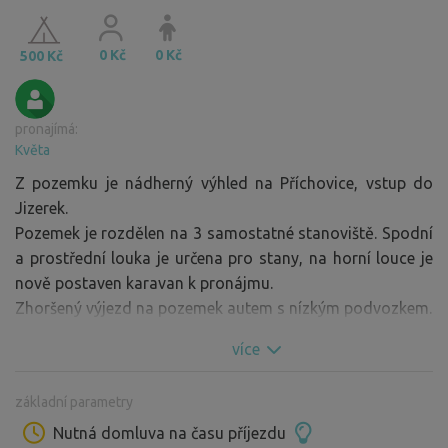
0 Kč
0 Kč
500 Kč
pronajímá:
Květa
Z pozemku je nádherný výhled na Příchovice, vstup do
Jizerek.
Pozemek je rozdělen na 3 samostatné stanoviště. Spodní
a prostřední louka je určena pro stany, na horní louce je
nově postaven karavan k pronájmu.
Zhoršený výjezd na pozemek autem s nízkým podvozkem.
více
základní parametry
Nutná domluva na času příjezdu