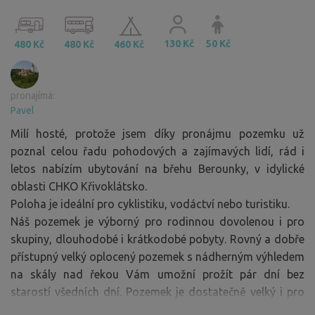
130 Kč
50 Kč
480 Kč
480 Kč
460 Kč
pronajímá:
Pavel
Milí hosté, protože jsem díky pronájmu pozemku už
poznal celou řadu pohodových a zajímavých lidí, rád i
letos nabízím ubytování na břehu Berounky, v idylické
oblasti CHKO Křivoklátsko.
Poloha je ideální pro cyklistiku, vodáctví nebo turistiku.
Náš pozemek je výborný pro rodinnou dovolenou i pro
skupiny, dlouhodobé i krátkodobé pobyty. Rovný a dobře
přístupný velký oplocený pozemek s nádherným výhledem
na skály nad řekou Vám umožní prožít pár dní bez
starostí všedních dní. Pozemek je dostatečně velký i pro
větší počet stanů jedné ucelené skupiny (po domluvě) .