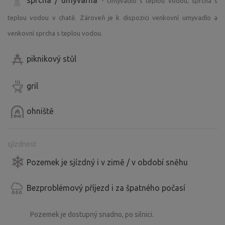
- Umyvadlo s teplou vodou, sprcha s
teplou vodou v chatě. Zároveň je k dispozici venkovní umyvadlo a
venkovní sprcha s teplou vodou.
piknikový stůl
gril
ohniště
sjízdnost
Pozemek je sjízdný i v zimě / v období sněhu
Bezproblémový příjezd i za špatného počasí
Pozemek je dostupný snadno, po silnici.