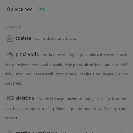
poškození mrazem.
10 a více nocí:
10%
Dodatek: Jsem mile překvapen velkým zájmem o pobyt u
nás, ale nechci plnit pozemek za každou cenu. Záleží mi
vybavení
na tom, abyste si pobyt užili. Pokud v kalendáři nenajdete
vhodný volný termín, zkuste mi napsat, třeba najdeme
toaleta
- Uvnitř chaty, splachovací.
řešení, které by Vám vyhovovalo.
pitná voda
- Voda je ze studny na pozemku a je rozvedená do
chaty. Poslední testování ukázalo, že je pitná, ale už je to pár let a od té
doby jsme vodu netestovali. Proto ji raději nepijte a používejte ji jen po
převaření.
elektřina
- Na elektřinu je možné se napojit z chaty. K odběru
elektřiny je nutné se u nás přihlásit i pokud budete využívat sprchu a
toaletu.
sprcha / umývárna