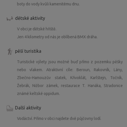
boty do vody kvůli kamenitému dnu.
dětské aktivity
V obci je dětské hřiště.
Jen 4 kilometry od nás je oblíbená BMX dráha.
pěší turistika
Turistické výlety jsou možné buď přímo z pozemku pěšky
nebo vlakem. Atraktivní cíle: Beroun, Rakovník, Lány,
Zbečno-Hamouzův statek, Křivoklát, Karlštejn, Točník,
Žebrák, Nižbor zámek, restaurace T. Hanáka, Stradonice
známé keltské oppidum.
Další aktivity
Vodáctví. Přímo v obci najdete dvě půjčovny lodí.