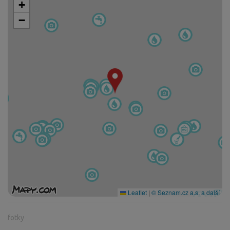
+
−
Leaflet
|
© Seznam.cz a.s. a další
fotky