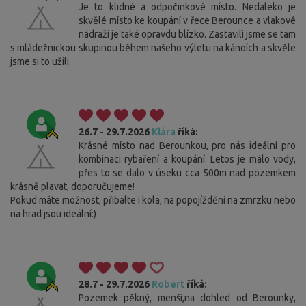
Je to klidné a odpočinkové místo. Nedaleko je
skvělé místo ke koupání v řece Berounce a vlakové
nádraží je také opravdu blízko. Zastavili jsme se tam
s mládežnickou skupinou během našeho výletu na kánoích a skvěle
jsme si to užili.
26.7 - 29.7.2026
Klára
říká:
Krásné místo nad Berounkou, pro nás ideální pro
kombinaci rybaření a koupání. Letos je málo vody,
přes to se dalo v úseku cca 500m nad pozemkem
krásně plavat, doporučujeme!
Pokud máte možnost, přibalte i kola, na popojíždění na zmrzku nebo
na hrad jsou ideální:)
28.7 - 29.7.2026
Robert
říká:
Pozemek pěkný, menší,na dohled od Berounky,