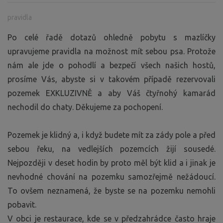
pravidla
Po celé řadě dotazů ohledně pobytu s mazlíčky
upravujeme pravidla na možnost mít sebou psa. Protože
nám ale jde o pohodlí a bezpečí všech našich hostů,
prosíme Vás, abyste si v takovém případě rezervovali
pozemek EXKLUZIVNĚ a aby Váš čtyřnohý kamarád
nechodil do chaty. Děkujeme za pochopení.
Pozemek je klidný a, i když budete mít za zády pole a před
sebou řeku, na vedlejších pozemcích žijí sousedé.
Nejpozději v deset hodin by proto měl být klid a i jinak je
nevhodné chování na pozemku samozřejmě nežádoucí.
To ovšem neznamená, že byste se na pozemku nemohli
pobavit.
V obci je restaurace, kde se v předzahrádce často hraje