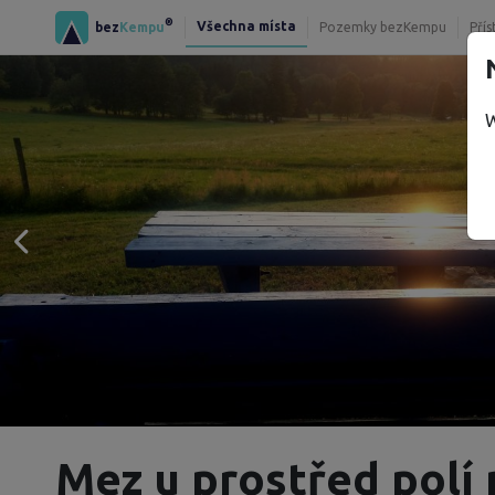
®
Všechna místa
bez
Kempu
Pozemky bezKempu
Přís
W
Mez u prostřed polí