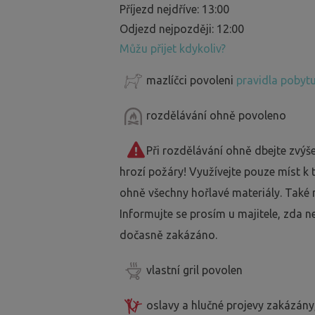
Příjezd nejdříve: 13:00
Odjezd nejpozději: 12:00
Můžu přijet kdykoliv?
mazlíčci povoleni
pravidla pobytu
rozdělávání ohně povoleno
Při rozdělávání ohně dbejte zvýš
hrozí požáry! Využívejte pouze míst k
ohně všechny hořlavé materiály. Také 
Informujte se prosím u majitele, zda n
dočasně zakázáno.
vlastní gril povolen
oslavy a hlučné projevy zakázány