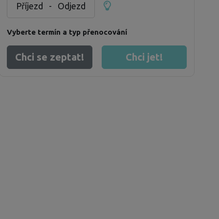
Příjezd
-
Odjezd
Vyberte termín a typ přenocování
Chci se zeptat!
Chci jet!