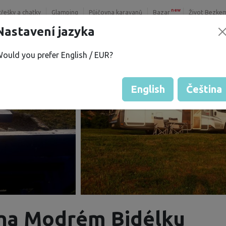
new
třešky a chatky
Glamping
Půjčovna karavanů
Bazar
Život Bezke
Nastavení jazyka
ould you prefer English / EUR?
English
Čeština
 na Modrém Bidélku