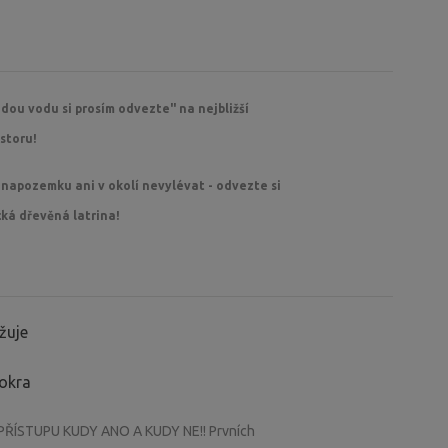
žení v lesním jezírku mezi lekníny, jen kilometr
íjezdu, obsluha našeho stellplazu funguje v
edou vodu si prosím odvezte" na nejbližší
ístup, konkrétně pak pro vlečné přívěsy!! (pro
storu!
čujeme jen s pohonem 4x4, za mokra by jste
víznout - DŮRAZNĚ prosíme dodržovat jen
 napozemku ani v okolí nevylévat - odvezte si
ká dřevěná latrina!
řerušen – k dispozici jen vždy od června – do
žuje
mokra
ÍSTUPU KUDY ANO A KUDY NE!! Prvních