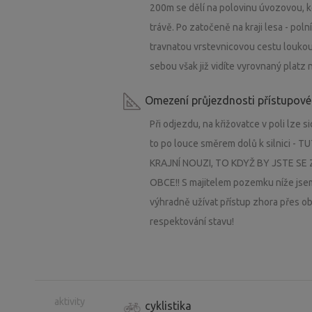
200m se dělí na polovinu úvozovou, ko
trávě. Po zatočeně na kraji lesa - pol
travnatou vrstevnicovou cestu loukou 
sebou však již vidíte vyrovnaný platz 
Omezení průjezdnosti přístupové
Při odjezdu, na křižovatce v poli lze 
to po louce směrem dolů k silnici 
KRAJNÍ NOUZI, TO KDYŽ BY JSTE 
OBCE!! S majitelem pozemku níže jse
výhradně užívat přístup zhora přes o
respektování stavu!
aktivity
cyklistika