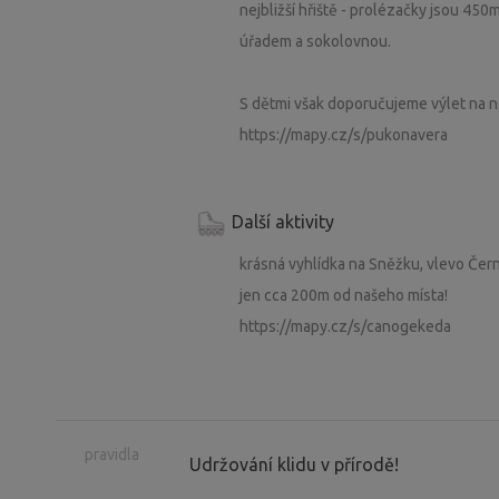
nejbližší hřiště - prolézačky jsou 450
úřadem a sokolovnou.
S dětmi však doporučujeme výlet na 
https://mapy.cz/s/pukonavera
Další aktivity
krásná vyhlídka na Sněžku, vlevo Čer
jen cca 200m od našeho místa!
https://mapy.cz/s/canogekeda
pravidla
Udržování klidu v přírodě!