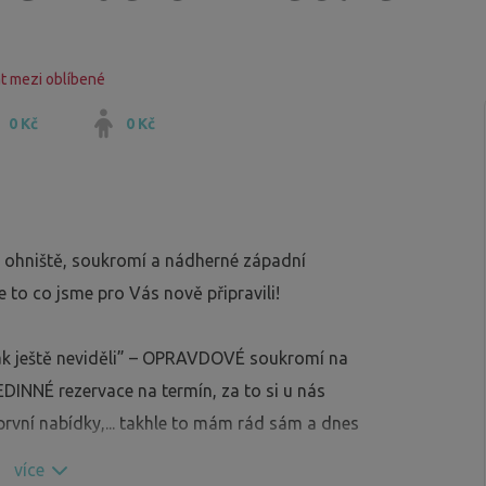
t mezi oblíbené
0 Kč
0 Kč
 ohniště, soukromí a nádherné západní
 to co jsme pro Vás nově připravili!
 však ještě neviděli” – OPRAVDOVÉ soukromí na
INNÉ rezervace na termín, za to si u nás
 první nabídky,... takhle to mám rád sám a dnes
více