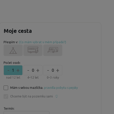
Moje cesta
Přespím v:
(Co mám vybrat v mém případě?)
Počet osob:
-
+
-
+
-
+
1
0
0
nad 12 let
4–12 let
0–3 roky
Mám s sebou mazlíčka.
pravidla pobytu s pejsky
Chceme být na pozemku sami
Termín: