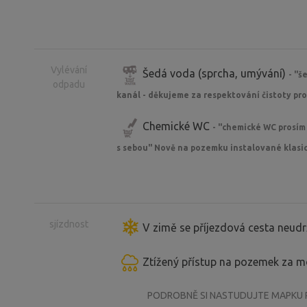
jste však chtěli místní romantiky - osvě
od naší meze, ztáhněte si odkaz níže.
S majitelem není nutné domluvit čas př
Vylévání
Šedá voda (sprcha, umývání)
- "š
odpadu
systému selfservise - POZOR však na př
kanál - děkujeme za respektování čistoty pro
bezproblémový odjezd/příjezd, doporu
Chemické WC
mohli na travnaté přístupové cestě u
- "chemické WC prosím
předepsaný přístup na pozemek!!)
s sebou" Nově na pozemku instalované klasic
Zímní provoz parkovacího stání bude p
září.
sjízdnost
V zimě se příjezdová cesta neudr
Ztížený přístup na pozemek za 
PODROBNĚ SI NASTUDUJTE MAPKU PŘ