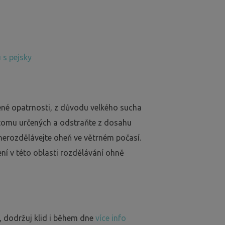
 s pejsky
ené opatrnosti, z důvodu velkého sucha
 tomu určených a odstraňte z dosahu
nerozdělávejte oheň ve větrném počasí.
ení v této oblasti rozdělávání ohně
, dodržuj klid i během dne
více info