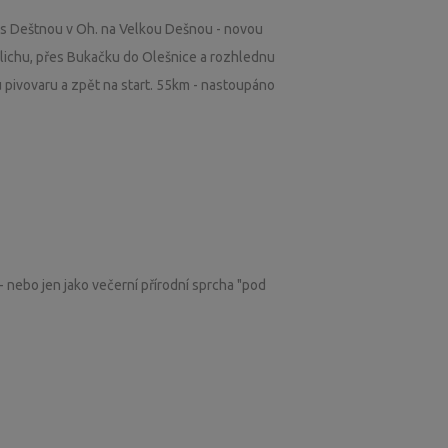
řes Deštnou v Oh. na Velkou Dešnou - novou
lichu, přes Bukačku do Olešnice a rozhlednu
 pivovaru a zpět na start. 55km - nastoupáno
- nebo jen jako večerní přírodní sprcha "pod