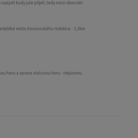
m nazpět kudy jste přijeli, tedy mezi obecním
nedaléké místo Kounovského Hobitína - 5,5km
nou horu a vpravo stolovou horu - Hejšovinu