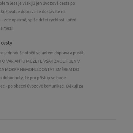
lem lesa je však již jen úvozová cesta po
ní křížovatce doprava se dostáváte na
- zde opatrně, spíše držet rychlost - před
na mezi!
 cesty
sice jednoduše otočit volantem doprava a pustit
- TUTO VARIANTU MŮŽETE VŠAK ZVOLIT JEN V
SE ZA MOKRA NEMOHLI DOSTAT SMĚREM DO
m dohodnutý, že pro přístup se bude
bec - po obecní úvozové komunikaci. Děkuji za