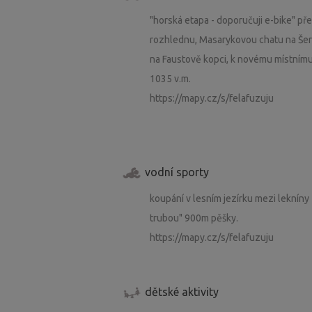
"horská etapa - doporučuji e-bike" p
rozhlednu, Masarykovou chatu na Šer
na Faustově kopci, k novému místnímu
1035 v.m.
https://mapy.cz/s/felafuzuju
vodní sporty
koupání v lesním jezírku mezi lekníny 
trubou" 900m pěšky.
https://mapy.cz/s/felafuzuju
dětské aktivity