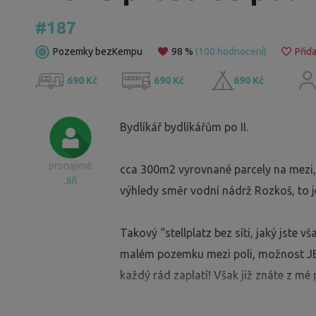
#187
Pozemky bezKempu
98 %
(100 hodnocení)
Přida
690 Kč
690 Kč
690 Kč
Bydlíkář bydlíkářům po II.
pronajímá:
cca 300m2 vyrovnané parcely na mezi,
Jiří
výhledy směr vodní nádrž Rozkoš, to je
Takový “stellplatz bez sítí, jaký jste
malém pozemku mezi poli, možnost JED
každý rád zaplatí! Však již znáte z mé
nabízím já Vám -:)!