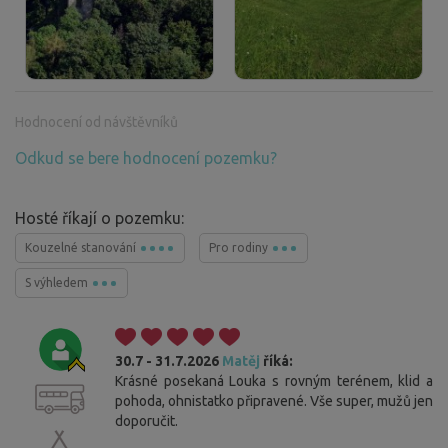
Hodnocení od návštěvníků
Odkud se bere hodnocení pozemku?
Hosté říkají o pozemku:
Kouzelné stanování
Pro rodiny
S výhledem
30.7 - 31.7.2026
Matěj
říká:
Krásné posekaná Louka s rovným terénem, klid a
pohoda, ohnistatko připravené. Vše super, mužů jen
doporučit.