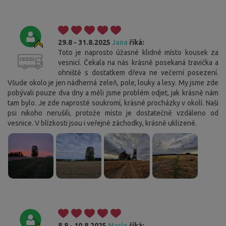
29.8 - 31.8.2025
Jana
říká:
Toto je naprosto úžasné klidné místo kousek za
vesnicí. Čekala na nás krásně posekaná travička a
ohniště s dostatkem dřeva ne večerní posezení.
Všude okolo je jen nádherná zeleň, pole, louky a lesy. My jsme zde
pobývali pouze dva dny a měli jsme problém odjet, jak krásně nám
tam bylo. Je zde naprosté soukromí, krásné procházky v okolí. Naši
psi nikoho nerušili, protože místo je dostatečně vzdáleno od
vesnice. V blízkosti jsou i veřejné záchodky, krásně uklizené.
8.8 - 10.8.2025
Marie
říká: