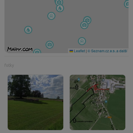
Leaflet
|
© Seznam.cz a.s. a další
fotky