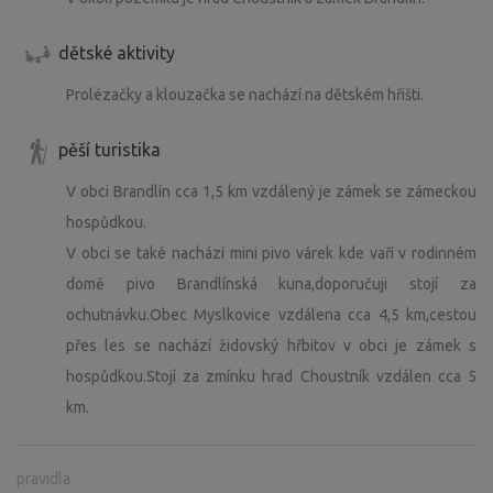
dětské aktivity
Prolézačky a klouzačka se nachází na dětském hřišti.
pěší turistika
V obci Brandlín cca 1,5 km vzdálený je zámek se zámeckou
hospůdkou.
V obci se také nachází mini pivo várek kde vaří v rodinném
domě pivo Brandlínská kuna,doporučuji stojí za
ochutnávku.Obec Myslkovice vzdálena cca 4,5 km,cestou
přes les se nachází židovský hřbitov v obci je zámek s
hospůdkou.Stojí za zmínku hrad Choustník vzdálen cca 5
km.
pravidla