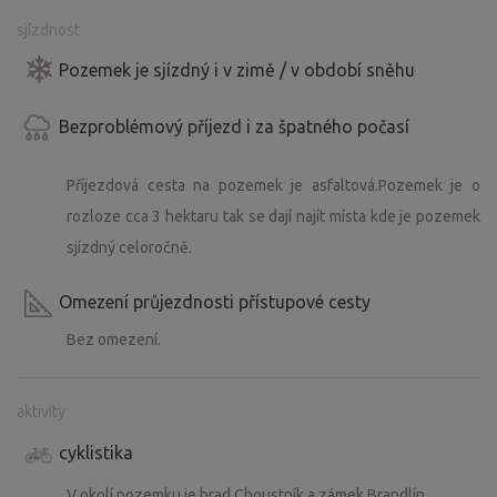
sjízdnost
Pozemek je sjízdný i v zimě / v období sněhu
Bezproblémový příjezd i za špatného počasí
Příjezdová cesta na pozemek je asfaltová.Pozemek je o
rozloze cca 3 hektaru tak se dají najít místa kde je pozemek
sjízdný celoročně.
Omezení průjezdnosti přístupové cesty
Bez omezení.
aktivity
cyklistika
V okolí pozemku je hrad Choustník a zámek Brandlín.