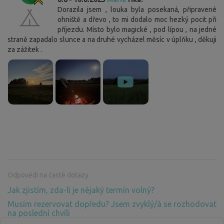
Dorazila jsem , louka byla posekaná, připravené
ohniště a dřevo , to mi dodalo moc hezký pocit při
příjezdu. Místo bylo magické , pod lípou , na jedné
straně zapadalo slunce a na druhé vycházel měsíc v úplňku , děkuji
za zážitek .
Odpovědi na časté dotazy
Jak zjistím, zda-li je nějaký termín volný?
Musím rezervovat dopředu? Jsem zvyklý/á se rozhodovat
na poslední chvíli