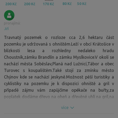
80 Kč
50 Kč
200 Kč
200 Kč
170 Kč
pronajímá:
Jiří
Travnatý pozemek o rozloze cca 2,6 hektaru část
pozemku je udržovaná s ohništěm.Leží v obcí Krátošice v
blízkosti lesa a rozhledny nedaleko hradu
Choustník,zámku Brandlín a zámku Myslkovice.V okolí se
nachází města Soběslav,Planá nad Lužnicí,Tábor a obec
Turovec s koupalištěm.Také stojí za zmínku město
Chýnov kde se nachází jeskyně.Možnost pěší turistiky a
cyklistiky na pozemku je k dispozici ohniště a gril v
případě zájmu vám zapůjčíme opékače na buřty,za
poplatek dodáme dřevo na oheň a dřevěné uhlí na gril,na
pozemku je posezení z pelet. Pitná voda po domluvě.
více