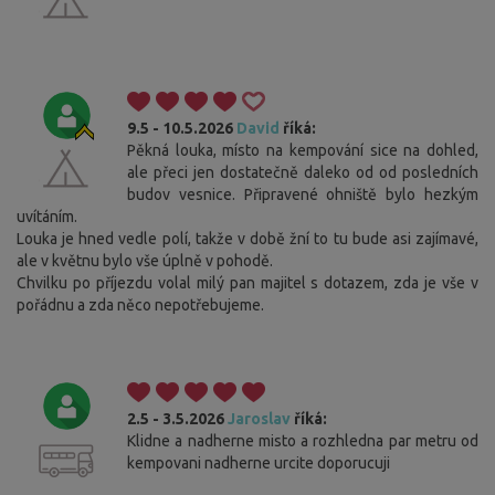
9.5 - 10.5.2026
David
říká:
Pěkná louka, místo na kempování sice na dohled,
ale přeci jen dostatečně daleko od od posledních
budov vesnice. Připravené ohniště bylo hezkým
uvítáním.
Louka je hned vedle polí, takže v době žní to tu bude asi zajímavé,
ale v květnu bylo vše úplně v pohodě.
Chvilku po příjezdu volal milý pan majitel s dotazem, zda je vše v
pořádnu a zda něco nepotřebujeme.
2.5 - 3.5.2026
Jaroslav
říká:
Klidne a nadherne misto a rozhledna par metru od
kempovani nadherne urcite doporucuji