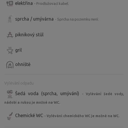
elektřina
- Prodlužovací kabel.
sprcha / umývárna
- Sprcha na pozemku není.
piknikový stůl
gril
ohniště
Vylévání odpadu
Šedá voda (sprcha, umývání)
- Vylévání šedé vody,
nádobí a rukou je možné na WC.
Chemické WC
- Vylévání chemického WC je možné na WC.