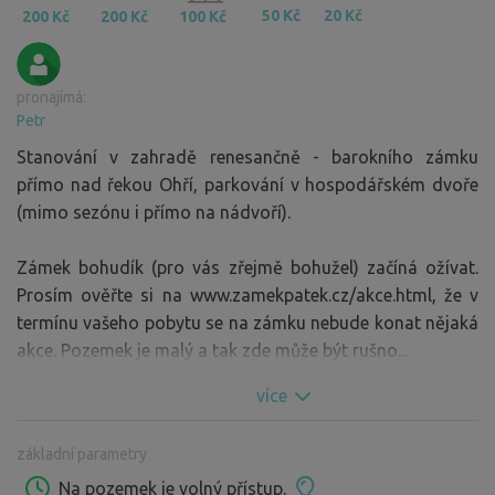
50 Kč
20 Kč
200 Kč
200 Kč
100 Kč
pronajímá:
Petr
Stanování v zahradě renesančně - barokního zámku
přímo nad řekou Ohří, parkování v hospodářském dvoře
(mimo sezónu i přímo na nádvoří).
Zámek bohudík (pro vás zřejmě bohužel) začíná ožívat.
Prosím ověřte si na www.zamekpatek.cz/akce.html, že v
termínu vašeho pobytu se na zámku nebude konat nějaká
akce. Pozemek je malý a tak zde může být rušno...
více
základní parametry
Na pozemek je volný přístup.