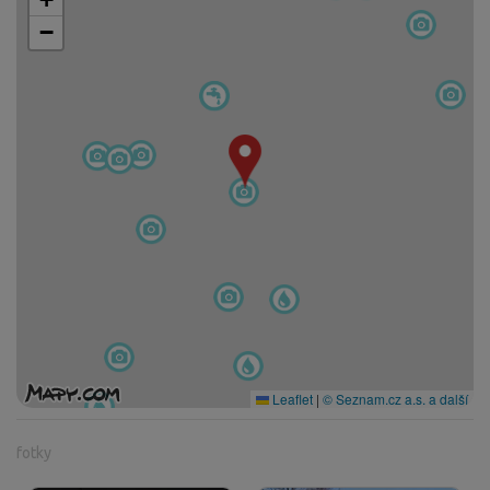
−
Leaflet
|
© Seznam.cz a.s. a další
fotky