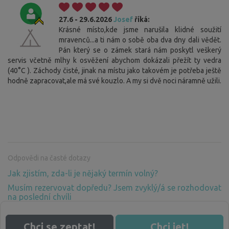
27.6 - 29.6.2026
Josef
říká:
Krásné místo,kde jsme narušila klidné soužití
mravenců...a ti nám o sobě oba dva dny dali vědět.
Pán který se o zámek stará nám poskytl veškerý
servis včetně mlhy k osvěžení abychom dokázali přežít ty vedra
(40°C ). Záchody čisté, jinak na místu jako takovém je potřeba ještě
hodně zapracovat,ale má své kouzlo. A my si dvě noci náramně užili.
Odpovědi na časté dotazy
Jak zjistím, zda-li je nějaký termín volný?
Musím rezervovat dopředu? Jsem zvyklý/á se rozhodovat
na poslední chvíli
Proč musím platit za pobyt v přírodě, kde není žádné
zázemí? Vždyť příroda patří všem
Chci se zeptat!
Chci jet!