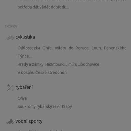
potřeba dát vědět dopředu...
aktivity
cyklistika
Cyklostezka Ohře, výlety do Peruce, Loun, Panenského
Týnce...
Hrady a zámky: Házmburk, Jimlín, Libochovice
V dosahu České středohoří
rybaření
Ohře
Soukromý rybářský revír Klapý
vodní sporty