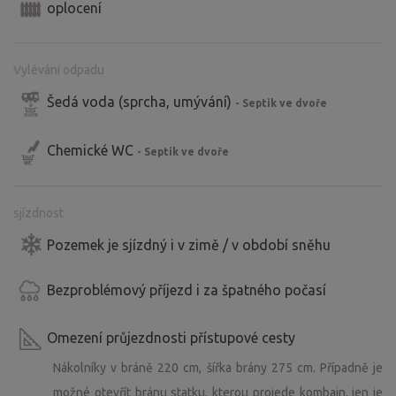
oplocení
Vylévání odpadu
Šedá voda (sprcha, umývání)
- Septik ve dvoře
Chemické WC
- Septik ve dvoře
sjízdnost
Pozemek je sjízdný i v zimě / v období sněhu
Bezproblémový příjezd i za špatného počasí
Omezení průjezdnosti přístupové cesty
Nákolníky v bráně 220 cm, šířka brány 275 cm. Případně je
možné otevřít bránu statku, kterou projede kombajn, jen je