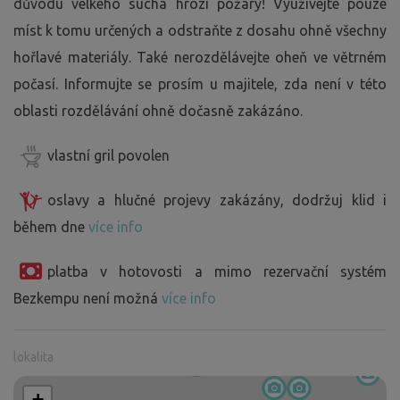
důvodu velkého sucha hrozí požáry! Využívejte pouze
míst k tomu určených a odstraňte z dosahu ohně všechny
hořlavé materiály. Také nerozdělávejte oheň ve větrném
počasí. Informujte se prosím u majitele, zda není v této
oblasti rozdělávání ohně dočasně zakázáno.
vlastní gril povolen
oslavy a hlučné projevy zakázány, dodržuj klid i
během dne
více info
platba v hotovosti a mimo rezervační systém
Bezkempu není možná
více info
lokalita
+