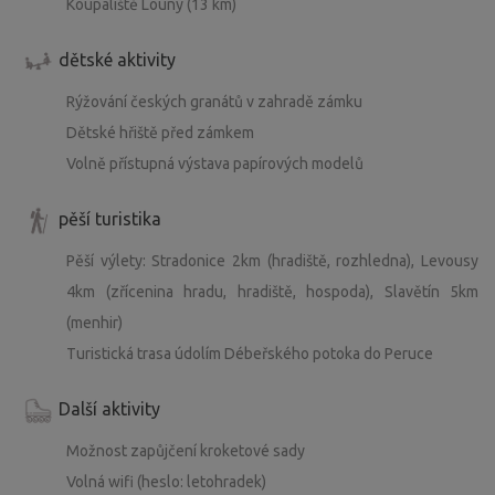
Koupaliště Louny (13 km)
dětské aktivity
Rýžování českých granátů v zahradě zámku
Dětské hřiště před zámkem
Volně přístupná výstava papírových modelů
pěší turistika
Pěší výlety: Stradonice 2km (hradiště, rozhledna), Levousy
4km (zřícenina hradu, hradiště, hospoda), Slavětín 5km
(menhir)
Turistická trasa údolím Débeřského potoka do Peruce
Další aktivity
Možnost zapůjčení kroketové sady
Volná wifi (heslo: letohradek)