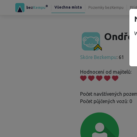
®
Všechna místa
bez
Kempu
Pozemky bezKempu
Přís
W
Ondřej
Skóre Bezkempu
: 61
Hodnocení od majitelů:
Počet navštívených pozem
Počet půjčených vozů: 0