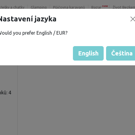
new
třešky a chatky
Glamping
Půjčovna karavanů
Bazar
Život Bezke
Nastavení jazyka
ould you prefer English / EUR?
 G.
Hodnocení hosta od majitelů
Hodnocení pozemků
English
Čeština
ků: 4