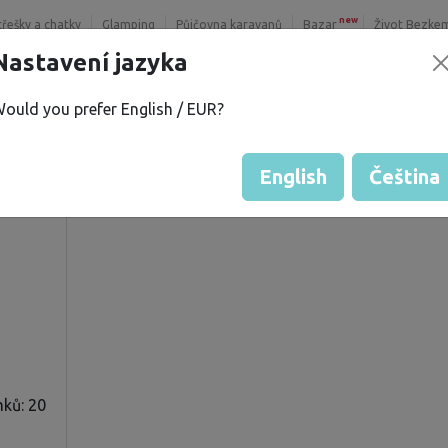
new
třešky a chatky
Glamping
Půjčovna karavanů
Bazar
Život Bezke
Nastavení jazyka
ould you prefer English / EUR?
Hodnocení hosta od majitelů
Hodnocení pozemků
English
Čeština
ků: 20