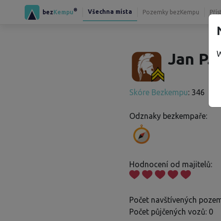
®
Všechna místa
bez
Kempu
Pozemky bezKempu
Přís
W
Jan P.
Skóre Bezkempu
: 346
Odznaky bezkempaře:
Hodnocení od majitelů:
Počet navštívených pozem
Počet půjčených vozů: 0