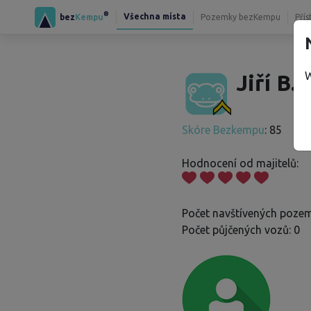
®
Všechna místa
bez
Kempu
Pozemky bezKempu
Přís
W
Jiří B.
Skóre Bezkempu
: 85
Hodnocení od majitelů:
Počet navštívených pozem
Počet půjčených vozů: 0