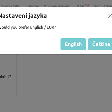
new
třešky a chatky
Glamping
Půjčovna karavanů
Bazar
Život Bezke
Nastavení jazyka
ould you prefer English / EUR?
Hodnocení hosta od majitelů
Hodnocení pozemků
English
Čeština
ků: 12