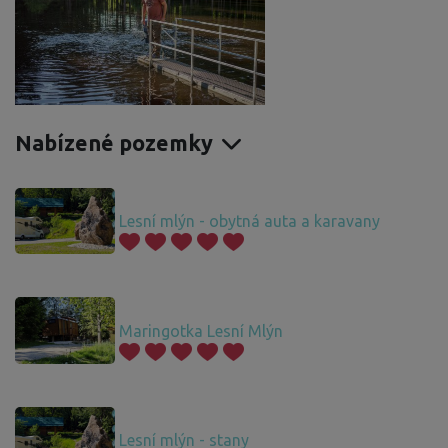
Nabízené pozemky
Lesní mlýn - obytná auta a karavany
Maringotka Lesní Mlýn
Lesní mlýn - stany