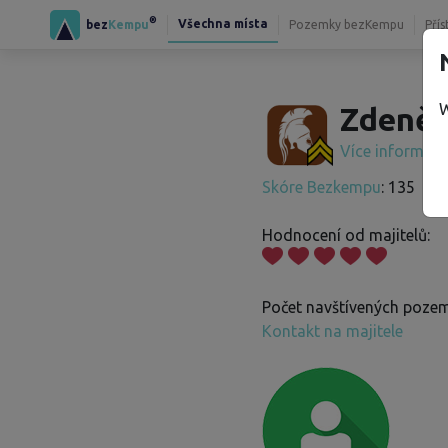
®
Všechna místa
bez
Kempu
Pozemky bezKempu
Přís
W
Zdeněk
Více informac
Skóre Bezkempu
: 135
Hodnocení od majitelů:
Počet navštívených pozem
Kontakt na majitele