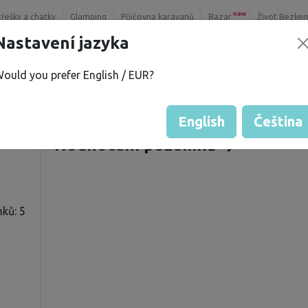
new
třešky a chatky
Glamping
Půjčovna karavanů
Bazar
Život Bezke
Nastavení jazyka
ould you prefer English / EUR?
 P.
Nabízené pozemky
í
Hodnocení hosta od majitelů
English
Čeština
Hodnocení pozemků
ků: 5