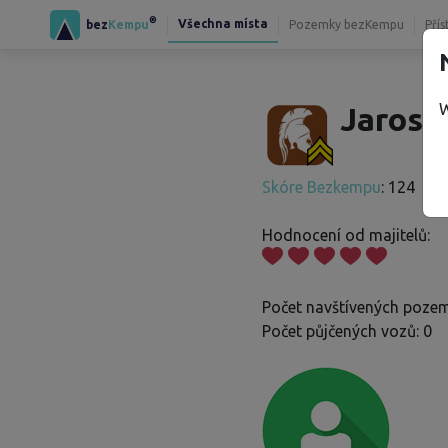
®
Všechna místa
bez
Kempu
Pozemky bezKempu
Přís
W
Jarosla
Skóre Bezkempu
: 124
Hodnocení od majitelů:
Počet navštívených pozem
Počet půjčených vozů: 0