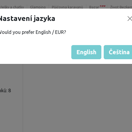
new
třešky a chatky
Glamping
Půjčovna karavanů
Bazar
Život Bezke
Nastavení jazyka
ould you prefer English / EUR?
v Z.
Hodnocení hosta od majitelů
Hodnocení pozemků
English
Čeština
ků: 8