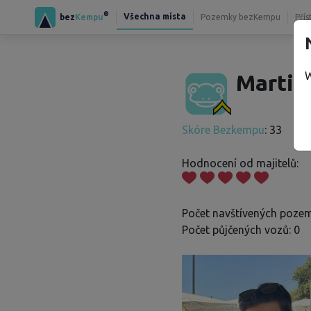
®
Všechna místa
bez
Kempu
Pozemky bezKempu
Přís
W
Martin 
Skóre Bezkempu
: 33
Hodnocení od majitelů:
Počet navštívených pozem
Počet půjčených vozů: 0