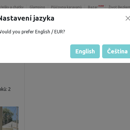
new
třešky a chatky
Glamping
Půjčovna karavanů
Bazar
Život Bezke
Nastavení jazyka
ould you prefer English / EUR?
L.
Hodnocení hosta od majitelů
Hodnocení pozemků
English
Čeština
ků: 2