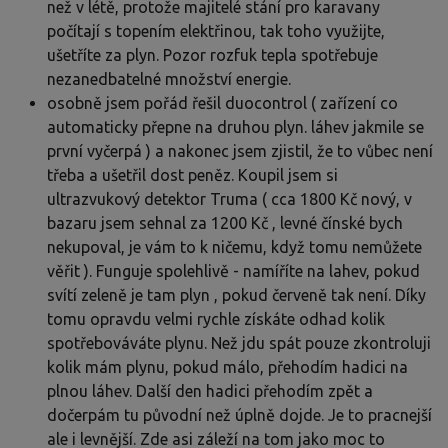
než v létě, protože majitelé stání pro karavany
počítají s topením elektřinou, tak toho využijte,
ušetříte za plyn. Pozor rozfuk tepla spotřebuje
nezanedbatelné množství energie.
osobně jsem pořád řešil duocontrol ( zařízení co
automaticky přepne na druhou plyn. láhev jakmile se
první vyčerpá ) a nakonec jsem zjistil, že to vůbec není
třeba a ušetřil dost peněz. Koupil jsem si
ultrazvukový detektor Truma ( cca 1800 Kč nový, v
bazaru jsem sehnal za 1200 Kč , levné čínské bych
nekupoval, je vám to k ničemu, když tomu nemůžete
věřit ). Funguje spolehlivě - namíříte na lahev, pokud
svítí zeleně je tam plyn , pokud červeně tak není. Díky
tomu opravdu velmi rychle získáte odhad kolik
spotřebováváte plynu. Než jdu spát pouze zkontroluji
kolik mám plynu, pokud málo, přehodím hadici na
plnou láhev. Další den hadici přehodím zpět a
dočerpám tu původní než úplně dojde. Je to pracnejší
ale i levnější. Zde asi záleží na tom jako moc to