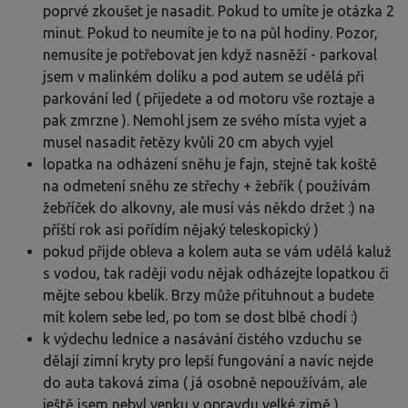
poprvé zkoušet je nasadit. Pokud to umíte je otázka 2
minut. Pokud to neumíte je to na půl hodiny. Pozor,
nemusíte je potřebovat jen když nasněží - parkoval
jsem v malinkém dolíku a pod autem se udělá při
parkování led ( přijedete a od motoru vše roztaje a
pak zmrzne ). Nemohl jsem ze svého místa vyjet a
musel nasadit řetězy kvůli 20 cm abych vyjel
lopatka na odházení sněhu je fajn, stejně tak koště
na odmetení sněhu ze střechy + žebřík ( používám
žebříček do alkovny, ale musí vás někdo držet :) na
příští rok asi pořídím nějaký teleskopický )
pokud přijde obleva a kolem auta se vám udělá kaluž
s vodou, tak raději vodu nějak odházejte lopatkou či
mějte sebou kbelík. Brzy může přituhnout a budete
mít kolem sebe led, po tom se dost blbě chodí :)
k výdechu lednice a nasávání čistého vzduchu se
dělají zimní kryty pro lepší fungování a navíc nejde
do auta taková zima ( já osobně nepoužívám, ale
ještě jsem nebyl venku v opravdu velké zimě )