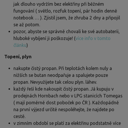
jak dlouho vydržím bez elektřiny při běžném
fungování ( světlo, rozfuk topení, pár hodin denně
notebook … ). Zjistil jsem, že zhruba 2 dny a připojil
se až potom.
pozor, abyste se správně chovali ke své autobaterii,
hluboké vybíjení ji poškozuje! (
více info v tomto
článku
)
Topení, plyn
nakupte čistý propan. Při teplotách kolem nuly a
nižších se butan neodpařuje a spalujete pouze
propan. Nevyužijete tak celou plyn. láhev.
každý řeší kde nakoupit čistý propan. Já kupuju v
prodejnách Hornbach nebo v LPG stanicích Tomegas
( mají poměrně dost poboček po ČR ). Každopádně
na první výjezd určitě nespoléhejte, že najdete po
cestě.
v zimním období se platí za elektřinu podstatně více