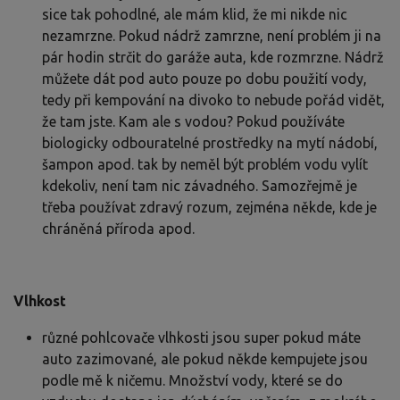
sice tak pohodlné, ale mám klid, že mi nikde nic
nezamrzne. Pokud nádrž zamrzne, není problém ji na
pár hodin strčit do garáže auta, kde rozmrzne. Nádrž
můžete dát pod auto pouze po dobu použití vody,
tedy při kempování na divoko to nebude pořád vidět,
že tam jste. Kam ale s vodou? Pokud používáte
biologicky odbouratelné prostředky na mytí nádobí,
šampon apod. tak by neměl být problém vodu vylít
kdekoliv, není tam nic závadného. Samozřejmě je
třeba používat zdravý rozum, zejména někde, kde je
chráněná příroda apod.
Vlhkost
různé pohlcovače vlhkosti jsou super pokud máte
auto zazimované, ale pokud někde kempujete jsou
podle mě k ničemu. Množství vody, které se do