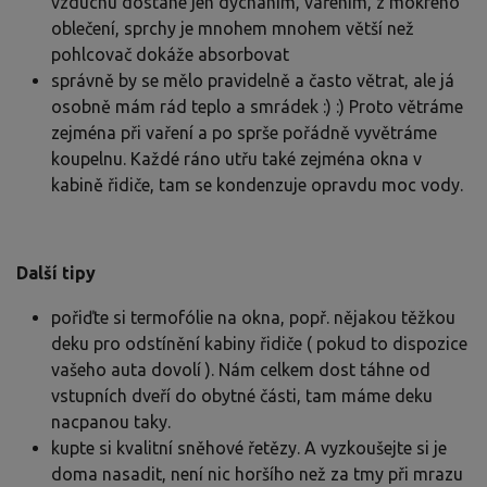
vzduchu dostane jen dýcháním, vařením, z mokrého
oblečení, sprchy je mnohem mnohem větší než
pohlcovač dokáže absorbovat
správně by se mělo pravidelně a často větrat, ale já
osobně mám rád teplo a smrádek :) :) Proto větráme
zejména při vaření a po sprše pořádně vyvětráme
koupelnu. Každé ráno utřu také zejména okna v
kabině řidiče, tam se kondenzuje opravdu moc vody.
Další tipy
pořiďte si termofólie na okna, popř. nějakou těžkou
deku pro odstínění kabiny řidiče ( pokud to dispozice
vašeho auta dovolí ). Nám celkem dost táhne od
vstupních dveří do obytné části, tam máme deku
nacpanou taky.
kupte si kvalitní sněhové řetězy. A vyzkoušejte si je
doma nasadit, není nic horšího než za tmy při mrazu