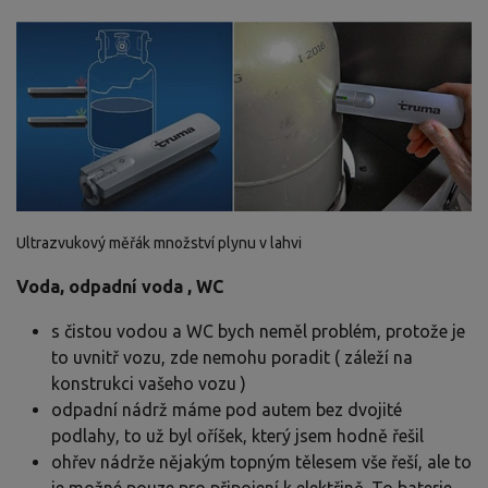
Ultrazvukový měřák množství plynu v lahvi
Voda, odpadní voda , WC
s čistou vodou a WC bych neměl problém, protože je
to uvnitř vozu, zde nemohu poradit ( záleží na
konstrukci vašeho vozu )
odpadní nádrž máme pod autem bez dvojité
podlahy, to už byl oříšek, který jsem hodně řešil
ohřev nádrže nějakým topným tělesem vše řeší, ale to
je možné pouze pro připojení k elektřině. To baterie