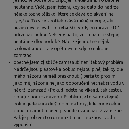
neutáhne. Viděl jsem řešení, kdy se dalo do nádrže
nějaké topné tělísko, které se dává do akvárií na
rybyčky. To sice spotřebovává méně energie, ale
nevím nevím jestli to třeba 50L vody při mrazu -10°
udrží nad nulou. Nehledě na to, že to baterie stejně
neutáhne dlouhodobě. Nádrže je možné nějak
izolovat apod. , ale opět nevíte kdy to nakonec
zamrzne.
obecně jsem zjistil že zamrznutí není takový problém.
Nádrže jsou plastové a pokud nejsou plné, tak by dle
mého názoru neměli prasknout. ( berte to prosím
jako můj názor a ne jako doporučení nechat si vodu v
nádrži zamrzat! ) Pokud jedete na víkend, tak cestou
domů z hor rozmrznou. Problém je to samozřejmě
pokud jedete na delší dobu na hory, kde bude celou
dobu mrznout a hned první den vám nádrž zamrzne.
Pak je problém to rozmrazit a mít možnost vodu
vypouštět.