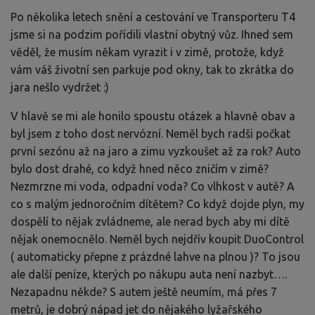
Po několika letech snění a cestování ve Transporteru T4
jsme si na podzim pořídili vlastní obytný vůz. Ihned sem
věděl, že musím někam vyrazit i v zimě, protože, když
vám váš životní sen parkuje pod okny, tak to zkrátka do
jara nešlo vydržet :)
V hlavě se mi ale honilo spoustu otázek a hlavně obav a
byl jsem z toho dost nervózní. Neměl bych radši počkat
první sezónu až na jaro a zimu vyzkoušet až za rok? Auto
bylo dost drahé, co když hned něco zničím v zimě?
Nezmrzne mi voda, odpadní voda? Co vlhkost v autě? A
co s malým jednoročním dítětem? Co když dojde plyn, my
dospělí to nějak zvládneme, ale nerad bych aby mi dítě
nějak onemocnělo. Neměl bych nejdřív koupit DuoControl
( automaticky přepne z prázdné lahve na plnou )? To jsou
ale další peníze, kterých po nákupu auta není nazbyt….
Nezapadnu někde? S autem ještě neumím, má přes 7
metrů, je dobrý nápad jet do nějakého lyžařského