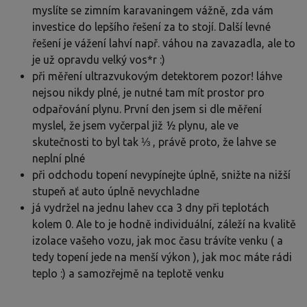
myslíte se zimním karavaningem vážně, zda vám
investice do lepšího řešení za to stojí. Další levné
řešení je vážení lahví např. váhou na zavazadla, ale to
je už opravdu velký vos*r :)
při měření ultrazvukovým detektorem pozor! láhve
nejsou nikdy plné, je nutné tam mít prostor pro
odpařování plynu. První den jsem si dle měření
myslel, že jsem vyčerpal již ½ plynu, ale ve
skutečnosti to byl tak ⅓ , právě proto, že lahve se
neplní plné
při odchodu topení nevypínejte úplně, snižte na nižší
stupeň ať auto úplně nevychladne
já vydržel na jednu lahev cca 3 dny při teplotách
kolem 0. Ale to je hodně individuální, záleží na kvalitě
izolace vašeho vozu, jak moc času trávíte venku ( a
tedy topení jede na menší výkon ), jak moc máte rádi
teplo :) a samozřejmě na teplotě venku