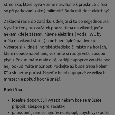
střediska, které bývá v zimě našvihané k prasknutí a řeší
se při parkování každý milimetr? Budu mít dost elektřiny?
Základní rada do začátku: udělejte si to co nejjednodušší.
Vyražte tedy pro začátek pouze třeba na víkend, jeďte
někam kde je zázemí, hlavně elektřina ( voda i WC by
měla na víkend stačit ) a ne hned úplně na divoko.
Vyberte si klidnější horské středisko či místo na horách,
které nebude našvihané, vezměte si raději větší zásobu
plynu. Pokud máte malé dítě, raději napoprvé vyražte bez
něj, pokud máte možnost. Počkejte až bude třeba kolem
0° a slunečné počasí. Nejeďte hned napoprvé ve velkých
mrazech a pokud hodně sněží.
Elektřina
ideálně doporučuji vyrazit někam kde se můžete
připojit, alespoň pro začátek
já osobně jsem se nejdřív nepřipojil, abych vyzkoušel