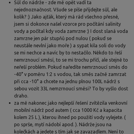
Sůl do nádrže - zde mě opět vadí ta
nejednoznačnost. Všude se píše přijdejte sůl, ale
kolik? :) Jako ajťák, který má rád všechno přesné,
jsem si dokonce našel vzorce pro počítání salinity
vody a počítal kdy voda zamrzne :) I dost slaná voda
zamrzne jen pár stupňů pod nulou ( pokud se
neustále nevlní jako moře ) a sypat kila soli do vody
se mi nechce a navíc by to nestačilo. Někdo to řeší
nemrznoucí směsí, to se mi trochu příčí, ale stejně to
neřeší problém. Pokud naředíte nemrznoucí směs do
-40° v poměru 1:2 s vodou, tak směs začně zamrzat
při cca -10° a chcete na jednu plnou 100L nádrž s
sebou vozit 33L nemzrnoucí směsi? To by vyšlo dost
draho.
za mě nakonec jako nejlepší řešení zvítězila venkovní
mobilní nádrž pod autem ( cca 1000 Kč a kapacita
kolem 25 L ), kterou ihned po použití vody vylejete. (
po sprše, mytí nádobí apod. ). Nádrže jsou na
kolečkách a jedete s tím jak se zavazadlem. Není to