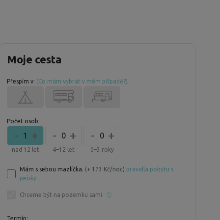
Moje cesta
Přespím v:
(Co mám vybrat v mém případě?)
Počet osob:
-
+
-
+
-
+
1
0
0
nad 12 let
4–12 let
0–3 roky
Mám s sebou mazlíčka.
(+ 173 Kč/noc)
pravidla pobytu s
pejsky
Chceme být na pozemku sami
Termín: