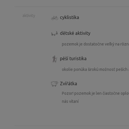
aktivity
cyklistika
dětské aktivity
pozemok je dostatočne veľký na rôzne 
pěší turistika
okolie ponúka širokú možnosť peších a
Zvířátka
Pozor! pozemok je len čiastočne oplot
nás vítaní