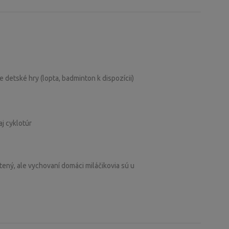
detské hry (lopta, badminton k dispozícii)
j cyklotúr
ený, ale vychovaní domáci miláčikovia sú u