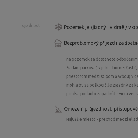
sjízdnost
Pozemek je sjízdný i v zimě / v 
Bezproblémový příjezd i za špat
na pozemok sa dostanete odbočením z
žiadam parkovať v jeho ,,hornej časti"
priestorom medzi stĺpom a vŕbou) v 
mohla by sa poškodiť Je zjazdný za k
predsa podarilo zapadnúť - viem vec 
Omezení průjezdnosti přístupové
Najužšie miesto - prechod medzi el.s