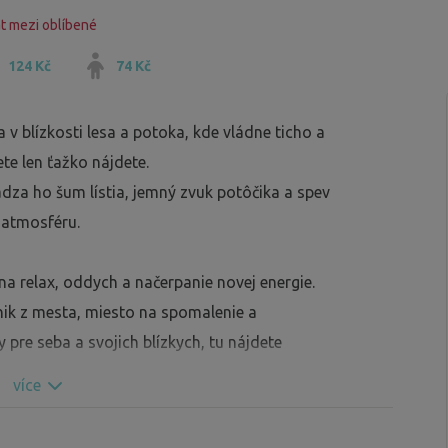
t mezi oblíbené
124 Kč
74 Kč
v blízkosti lesa a potoka, kde vládne ticho a
e len ťažko nájdete.
za ho šum lístia, jemný zvuk potôčika a spev
 atmosféru.
na relax, oddych a načerpanie novej energie.
únik z mesta, miesto na spomalenie a
 pre seba a svojich blízkych, tu nájdete
více
kanie/grilovanie, vždy pripravený dostatok