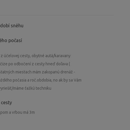
období sněhu
ného počasí
 účelovej cesty, obytné autá/karavany
, čize po odbočení z cesty hneď doľava (
ostatných miestach mám zakopanú drenáž -
aždého počasia a roč.obdobia, no ak by sa Vám
vyriešiť/máme ťažkú techniku
 cesty
tĺpom a vŕbou má 3m