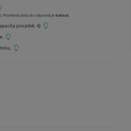
mpovačku.
í. Průměrná doba do odpovědi je
6 minut
.
apacita posádek: 4)
ce.
rmínu.