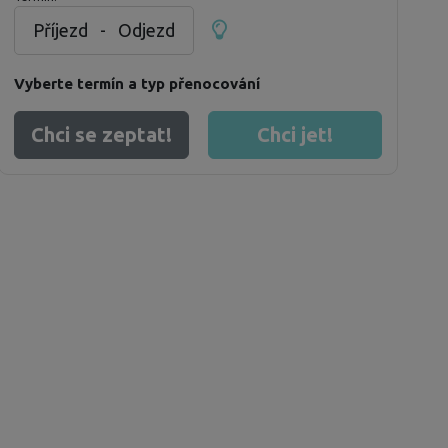
Příjezd
-
Odjezd
Vyberte termín a typ přenocování
Chci se zeptat!
Chci jet!