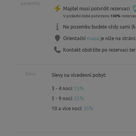
parametry
dreva a základne veci na poriadnu ke
Majitel musí potvrdit rezervaci
V poslední době potvrzeno
100%
rezervac
Na pozemku budete vždy sami (k
Orientační
mapa
je níže na strán
Kontakt obdržíte po rezervaci te
Slevy
Slevy na vícedenní pobyt:
3 - 4 noci:
15%
5 - 9 nocí:
25%
10 a více nocí:
35%