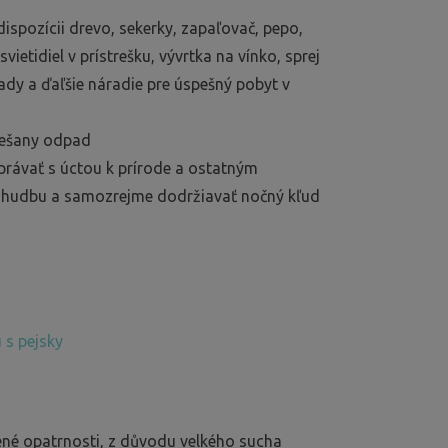
ispozícii drevo, sekerky, zapaľovač, pepo,
vietidiel v prístrešku, vývrtka na vínko, sprej
ady a ďaľšie náradie pre úspešný pobyt v
iešany odpad
právať s úctou k prírode a ostatným
o hudbu a samozrejme dodržiavať nočný kľud
 s pejsky
ené opatrnosti, z důvodu velkého sucha