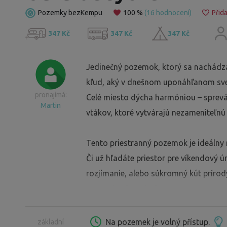
Pozemky bezKempu
100 %
(16 hodnocení)
Přida
347 Kč
347 Kč
347 Kč
Jedinečný pozemok, ktorý sa nachádza 
kľud, aký v dnešnom uponáhľanom svet
pronajímá:
Celé miesto dýcha harmóniou – sprevád
Martin
vtákov, ktoré vytvárajú nezameniteľnú
Tento priestranný pozemok je ideálny 
Či už hľadáte priestor pre víkendový 
rozjímanie, alebo súkromný kút prírody
presne to, čo potrebujete.
Na pozemku je altánok, kotlina na ope
Na pozemek je volný přístup.
základní