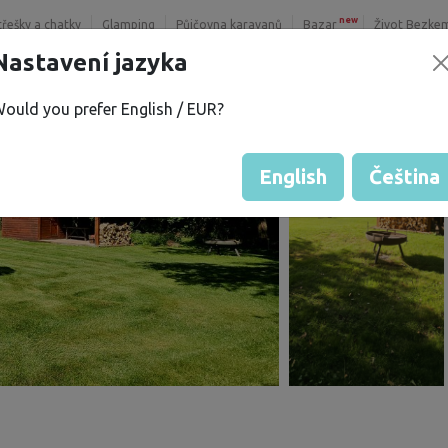
new
třešky a chatky
Glamping
Půjčovna karavanů
Bazar
Život Bezke
Nastavení jazyka
ould you prefer English / EUR?
English
Čeština