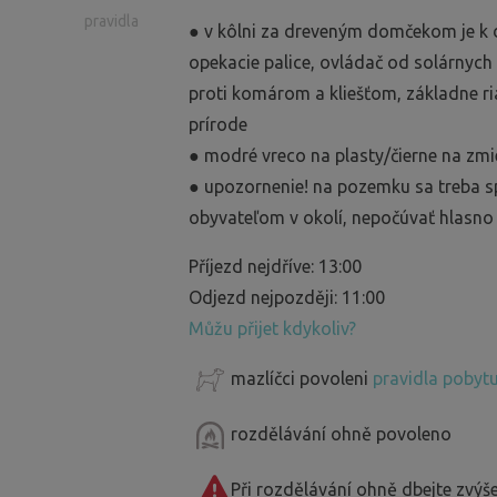
pravidla
● v kôlni za dreveným domčekom je k d
opekacie palice, ovládač od solárnych s
proti komárom a kliešťom, základne ri
prírode
● modré vreco na plasty/čierne na zm
● upozornenie! na pozemku sa treba s
obyvateľom v okolí, nepočúvať hlasn
Příjezd nejdříve: 13:00
Odjezd nejpozději: 11:00
Můžu přijet kdykoliv?
mazlíčci povoleni
pravidla pobytu
rozdělávání ohně povoleno
Při rozdělávání ohně dbejte zvýš