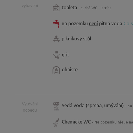
vybavení
toaleta
- suché WC - latrína
na pozemku
není
pitná voda
Co s
piknikový stůl
gril
ohniště
Vylévání
Šedá voda (sprcha, umývání)
- na
odpadu
Chemické WC
- Na pozemku nie je m