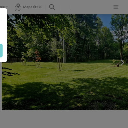
mpu
Mapa útěku