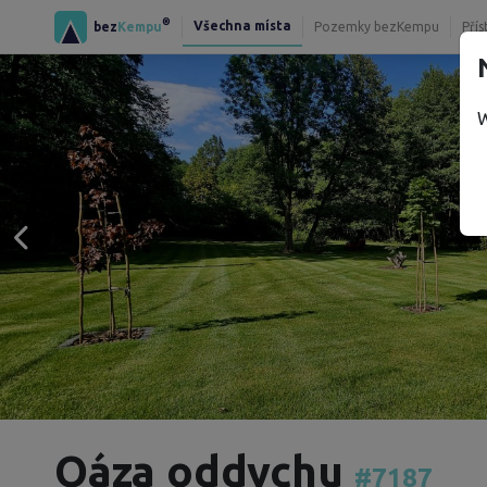
®
Všechna místa
bez
Kempu
Pozemky bezKempu
Přís
W
Oáza oddychu
#7187