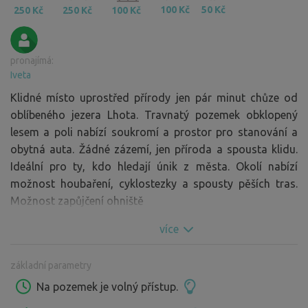
100 Kč
50 Kč
250 Kč
250 Kč
100 Kč
pronajímá:
Iveta
Klidné místo uprostřed přírody jen pár minut chůze od
oblíbeného jezera Lhota. Travnatý pozemek obklopený
lesem a poli nabízí soukromí a prostor pro stanování a
obytná auta. Žádné zázemí, jen příroda a spousta klidu.
Ideální pro ty, kdo hledají únik z města. Okolí nabízí
možnost houbaření, cyklostezky a spousty pěších tras.
Možnost zapůjčení ohniště
více
základní parametry
Na pozemek je volný přístup.