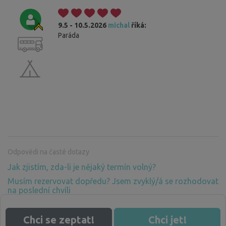
9.5 - 10.5.2026
michal
říká:
Paráda
Odpovědi na časté dotazy
Jak zjistím, zda-li je nějaký termín volný?
Musím rezervovat dopředu? Jsem zvyklý/á se rozhodovat
na poslední chvíli
Proč musím platit za pobyt v přírodě, kde není žádné
zázemí? Vždyť příroda patří všem
Chci se zeptat!
Chci jet!