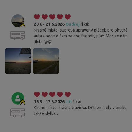
20.6 - 21.6.2026
Ondřej
říká:
Krásné místo, suprově upravený plácek pro obytné
auta a necelé 2km na dog friendly pláž. Moc se nám
líbilo.🤩🦊
16.5 - 17.5.2026
Jiří
říká:
Klidné místo, krásná travička. Děti zmizely v lesíku,
takže idylka...