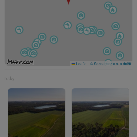
Leaflet
|
© Seznam.cz a.s. a další
fotky