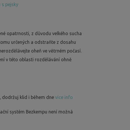
 s pejsky
ené opatrnosti, z důvodu velkého sucha
 tomu určených a odstraňte z dosahu
nerozdělávejte oheň ve větrném počasí.
ení v této oblasti rozdělávání ohně
, dodržuj klid i během dne
více info
rvační systém Bezkempu není možná