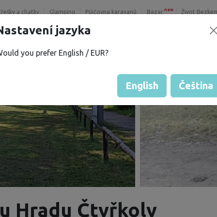
new
třešky a chatky
Glamping
Půjčovna karavanů
Bazar
Život Bezke
Nastavení jazyka
ould you prefer English / EUR?
English
Čeština
u Hradu Čtyřkoly