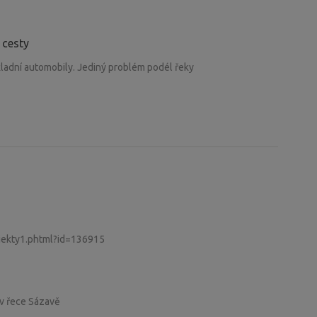
 cesty
kladní automobily. Jediný problém podél řeky
bjekty1.phtml?id=136915
 v řece Sázavě