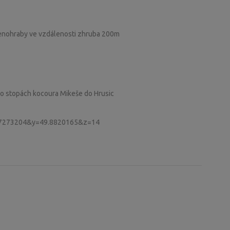
 Senohraby ve vzdálenosti zhruba 200m
o stopách kocoura Mikeše do Hrusic
14.7273204&y=49.8820165&z=14