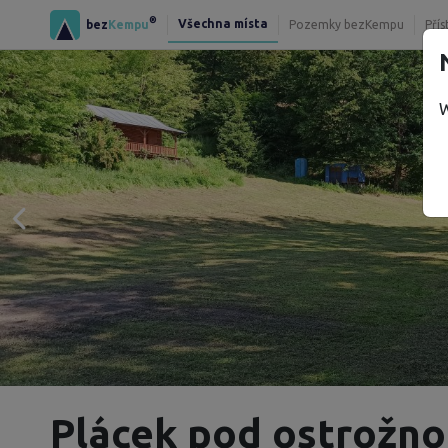
®
Všechna místa
bez
Kempu
Pozemky bezKempu
Přís
W
Plácek pod ostrožno