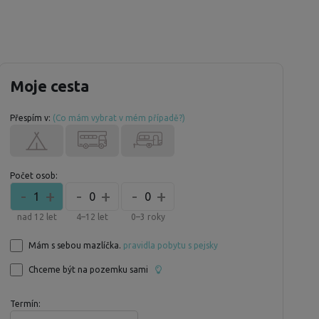
Moje cesta
Přespím v:
(Co mám vybrat v mém případě?)
Počet osob:
-
+
-
+
-
+
1
0
0
nad 12 let
4–12 let
0–3 roky
Mám s sebou mazlíčka.
pravidla pobytu s pejsky
Chceme být na pozemku sami
Termín: