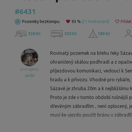
#6431
Pozemky bezKempu
93 %
(21 hodnocení)
Přidat
320 Kč
320 Kč
180 Kč
Rovinatý pozemek na břehu řeky Sázav
ohraničený skálou podhradí a z opačn
pronajímá:
příjezdovou komunikaci, vedoucí k Sen
Jarda
hradu a k přívozu. Vhodné pro rybáře, 
Sázavě je zhruba 20m a k nejbližšímu 
Proto je zde v tomto období rušnější 
dřevěným zábradlím , není oplocený, j
musí ke vjezdu použít bránu v zábradlí
vjezd s vyndavacím sloupkem pro větší