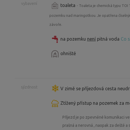
vybavení
toaleta
- Toaleta je chemická typu TOI 
pozemku nad maringotkou. Je opatřena číseln
závoře.
na pozemku
není
pitná voda
Co s
ohniště
sjízdnost
V zimě se příjezdová cesta neudr
Ztížený přístup na pozemek za 
Příjezd je po zpevněné komunikaci ved
prašná a nerovná , naopak za deště a 