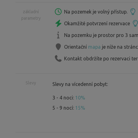
vjezdy jsou zajištěny stejným číselný
toaleta. Připravujeme přípojku 230V a 
Na pozemek je volný přístup.
základní
parametry
Okamžité potvrzení rezervace
Pokud by Vás v rámci party či kamarád
Na pozemku je prostor pro 3 sam
se zeptat" a rezervace je možné jednor
Orientační
mapa
je níže na strán
obytných aut a karavanů . Nebo malý s
Kontakt obdržíte po rezervaci te
Slevy
Slevy na vícedenní pobyt:
3 - 4 noci:
10%
5 - 9 nocí:
15%