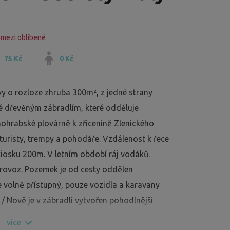
 mezi oblíbené
75 Kč
0 Kč
y o rozloze zhruba 300m², z jedné strany
é dřevěným zábradlím, které odděluje
ohrabské plovárně k zřícenině Zlenického
turisty, trempy a pohodáře. Vzdálenost k řece
kiosku 200m. V letním období ráj vodáků.
provoz. Pozemek je od cesty oddělen
e volně přístupný, pouze vozidla a karavany
 / Nově je v zábradlí vytvořen pohodlnější
 karavany a obytná auta - viz.foto / oba
více