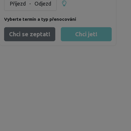
Příjezd
-
Odjezd
Vyberte termín a typ přenocování
Chci se zeptat!
Chci jet!