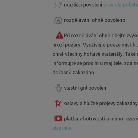
mazlíčci povoleni
pravidla pobytu
rozdělávání ohně povoleno
Při rozdělávání ohně dbejte zvýš
hrozí požáry! Využívejte pouze míst k
ohně všechny hořlavé materiály. Také 
Informujte se prosím u majitele, zda n
dočasně zakázáno.
vlastní gril povolen
oslavy a hlučné projevy zakázány
platba v hotovosti a mimo reze
více info