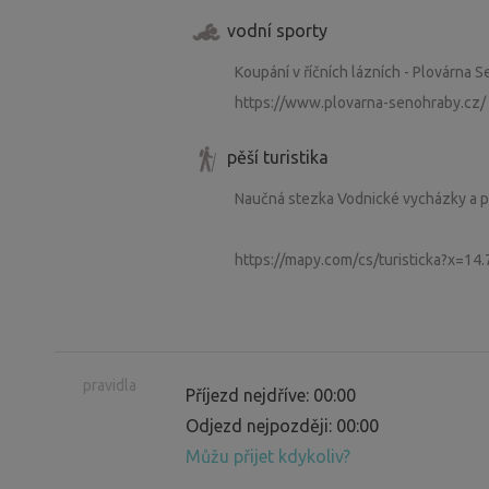
vodní sporty
Koupání v říčních lázních - Plovárna
https://www.plovarna-senohraby.cz/
pěší turistika
Naučná stezka Vodnické vycházky a p
https://mapy.com/cs/turisticka?x=
pravidla
Příjezd nejdříve: 00:00
Odjezd nejpozději: 00:00
Můžu přijet kdykoliv?