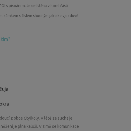
TOI s pisoárem. Je umístěna v horní části
ým zámkem s číslem shodným jako ke vjezdové
 tím?
žuje
mokra
oucí z obce Čtyřkoly. V létě za sucha je
sněžení je plná kaluží. V zimě se komunikace