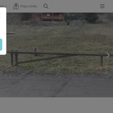
mpu
Mapa útěku