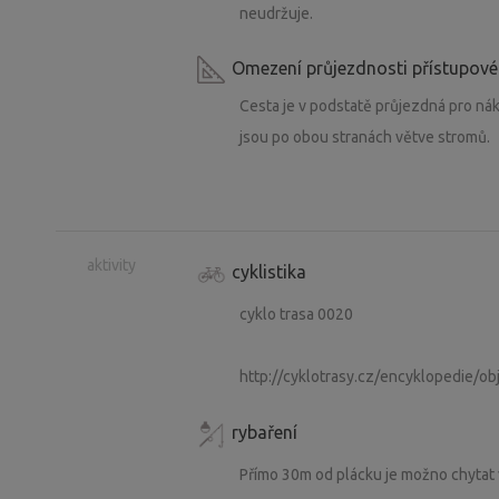
neudržuje.
Omezení průjezdnosti přístupové
Cesta je v podstatě průjezdná pro ná
jsou po obou stranách větve stromů.
aktivity
cyklistika
cyklo trasa 0020
http://cyklotrasy.cz/encyklopedie/o
rybaření
Přímo 30m od plácku je možno chytat