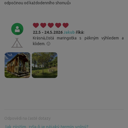
odpočinou od každodenního shonu👍
22.5 - 24.5.2026
Jakub
říká:
Krásná,čistá maringotka s pěkným výhledem a
klidem. 🙂
Odpovědi na časté dotazy
Jak zjistím, zda-li je nějaký termín volný?