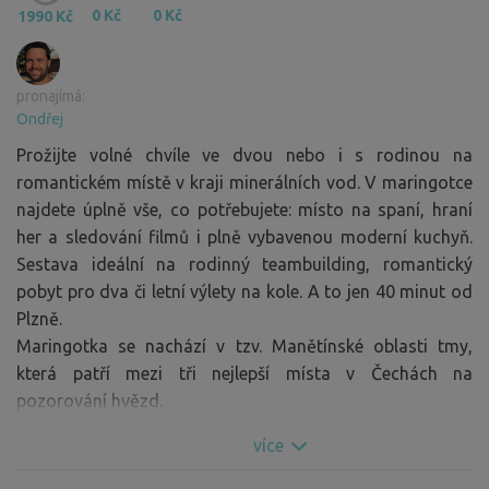
0 Kč
0 Kč
1990 Kč
pronajímá:
Ondřej
Prožijte volné chvíle ve dvou nebo i s rodinou na
romantickém místě v kraji minerálních vod. V maringotce
najdete úplně vše, co potřebujete: místo na spaní, hraní
her a sledování filmů i plně vybavenou moderní kuchyň.
Sestava ideální na rodinný teambuilding, romantický
pobyt pro dva či letní výlety na kole. A to jen 40 minut od
Plzně.
Maringotka se nachází v tzv. Manětínské oblasti tmy,
která patří mezi tři nejlepší místa v Čechách na
pozorování hvězd.
více
Užitečné informace:
– Ubytování pro 1-4 osoby: rozkládací gauč pro 2, jedna