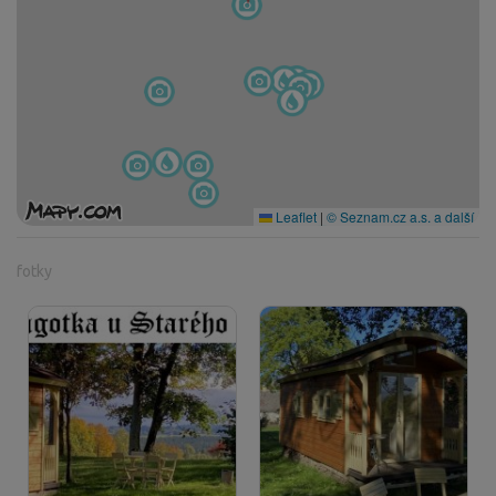
Leaflet
|
© Seznam.cz a.s. a další
fotky