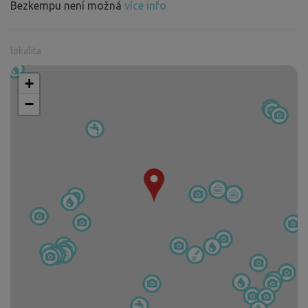
Bezkempu není možná
více info
lokalita
+
−