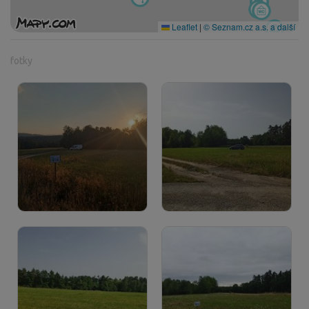
Leaflet
|
© Seznam.cz a.s. a další
fotky