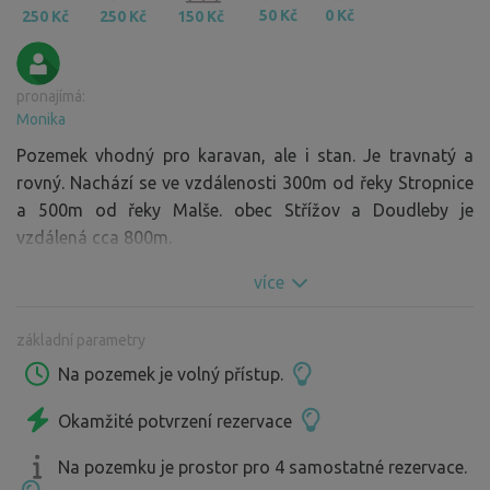
50 Kč
0 Kč
250 Kč
250 Kč
150 Kč
pronajímá:
Monika
Pozemek vhodný pro karavan, ale i stan. Je travnatý a
rovný. Nachází se ve vzdálenosti 300m od řeky Stropnice
a 500m od řeky Malše. obec Střížov a Doudleby je
vzdálená cca 800m.
více
základní parametry
Na pozemek je volný přístup.
Okamžité potvrzení rezervace
Na pozemku je prostor pro 4 samostatné rezervace.