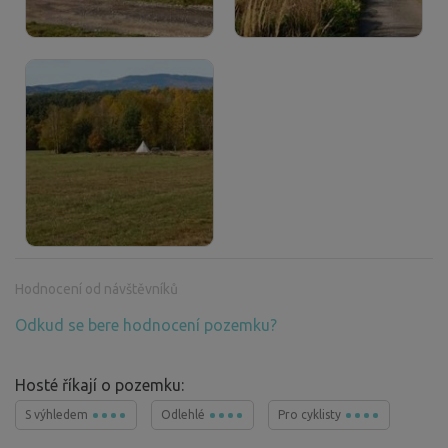
Hodnocení od návštěvníků
Odkud se bere hodnocení pozemku?
Hosté říkají o pozemku:
S výhledem
Odlehlé
Pro cyklisty