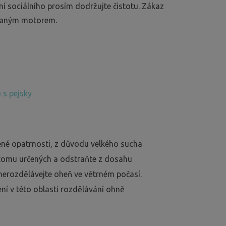
ání sociálního prosím dodržujte čistotu. Zákaz
ovaným motorem.
 s pejsky
ené opatrnosti, z důvodu velkého sucha
 tomu určených a odstraňte z dosahu
nerozdělávejte oheň ve větrném počasí.
ení v této oblasti rozdělávání ohně