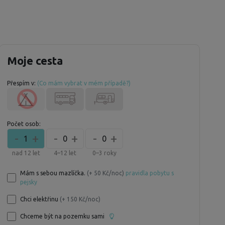
Moje cesta
Přespím v:
(Co mám vybrat v mém případě?)
Počet osob:
-
+
-
+
-
+
1
0
0
nad 12 let
4–12 let
0–3 roky
Mám s sebou mazlíčka.
(+ 50 Kč/noc)
pravidla pobytu s
pejsky
Chci elektřinu
(+ 150 Kč/noc)
Chceme být na pozemku sami