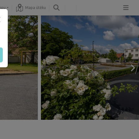
mpu
Mapa útěku