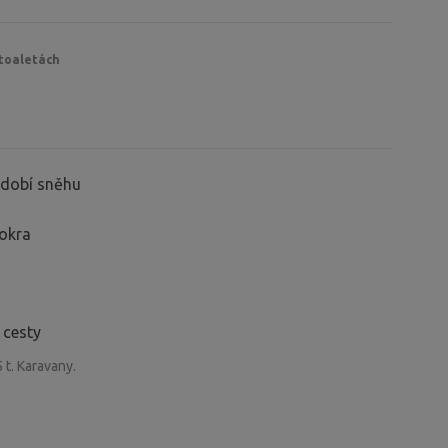
 toaletách
období sněhu
mokra
 cesty
 t. Karavany.