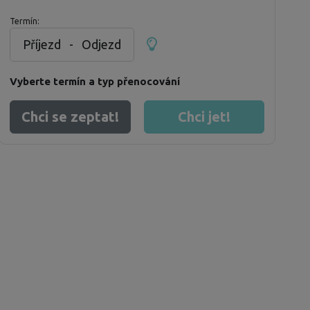
Termín:
Příjezd
-
Odjezd
Vyberte termín a typ přenocování
Chci se zeptat!
Chci jet!