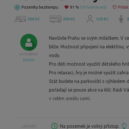
Pozemky bezKempu
91 %
(10 hodnocení)
Přidat
300 Kč
300 Kč
120 Kč
6
Navšivte Prahu se svým miláčkem. V ce
blíže. Možnost připojení na elektřinu, v
pronajímá:
vody.
Martin
Pro děti možnost využití dětského hri
Pro relaxaci, hry je možné využít zahra
Stát budete na parkovišti s výhledem 
pořádají se pouze akce na klíč. Rádi
v celém areálu sami.
Na pozemek je volný přístup.
základní