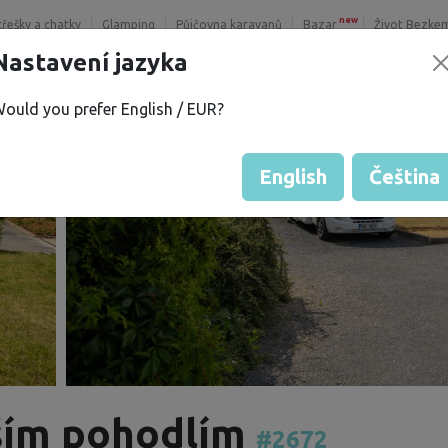
new
třešky a chatky
Glamping
Půjčovna karavanů
Bazar
Život Bezke
Nastavení jazyka
ould you prefer English / EUR?
English
Čeština
vším pohodlím
#2672