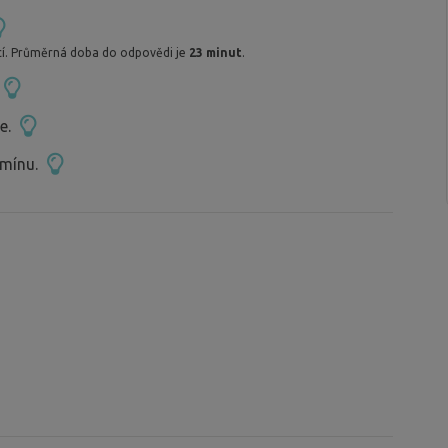
í. Průměrná doba do odpovědi je
23 minut
.
ce.
rmínu.