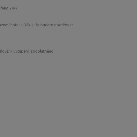
evřeno 24/7
zázemí hotelu. Děkuji že budete dodržovat
eslouží k vytápění, zpoplatněno.