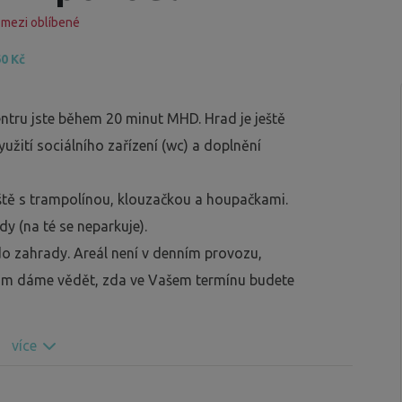
 mezi oblíbené
0 Kč
ntru jste během 20 minut MHD. Hrad je ještě
yužití sociálního zařízení (wc) a doplnění
ště s trampolínou, klouzačkou a houpačkami.
dy (na té se neparkuje).
do zahrady. Areál není v denním provozu,
 Vám dáme vědět, zda ve Vašem termínu budete
více