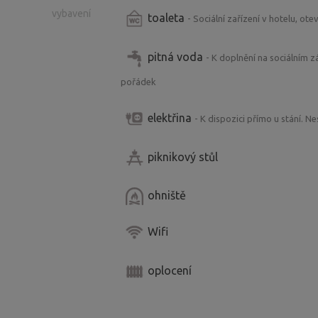
vybavení
toaleta
- Sociální zařízení v hotelu, ot
pitná voda
- K doplnění na sociálním 
pořádek
elektřina
- K dispozici přímo u stání. N
piknikový stůl
ohniště
Wifi
oplocení