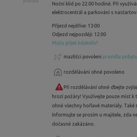
pravidla
Noční klid po 22.00 hodině. Při využív
elektrocentrál a parkování s nastart
Příjezd nejdříve: 13:00
Odjezd nejpozději: 12:00
Můžu přijet kdykoliv?
mazlíčci povoleni
pravidla pobytu
rozdělávání ohně povoleno
Při rozdělávání ohně dbejte zvýš
hrozí požáry! Využívejte pouze míst k
ohně všechny hořlavé materiály. Také 
Informujte se prosím u majitele, zda n
dočasně zakázáno.