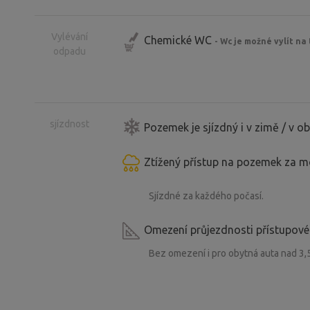
Vylévání
Chemické WC
- Wc je možné vylít na
odpadu
sjízdnost
Pozemek je sjízdný i v zimě / v 
Ztížený přístup na pozemek za 
Sjízdné za každého počasí.
Omezení průjezdnosti přístupové
Bez omezení i pro obytná auta nad 3,5