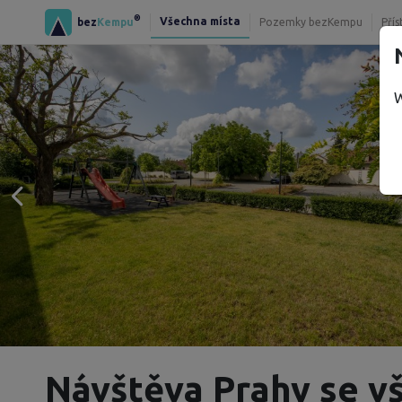
®
Všechna místa
bez
Kempu
Pozemky bezKempu
Přís
W
Návštěva Prahy se 