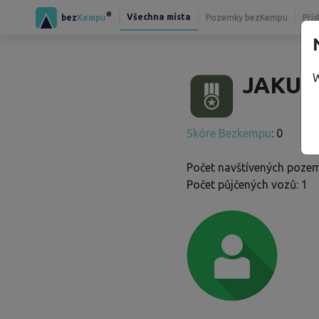
®
Všechna místa
bez
Kempu
Pozemky bezKempu
Přís
W
JAKUB 
Skóre Bezkempu
: 0
Počet navštívených pozem
Počet půjčených vozů: 1