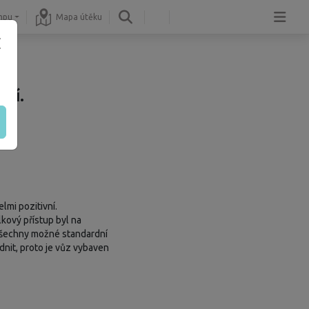
mpu
Mapa útěku
ní.
lmi pozitivní.
kový přístup byl na
a všechny možné standardní
dnit, proto je vůz vybaven