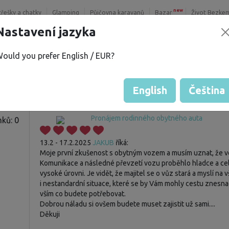
new
třešky a chatky
Glamping
Půjčovna karavanů
Bazar
Život Bezke
Nastavení jazyka
ould you prefer English / EUR?
R.
Host nemá zatím žádné hodnoce
Hodnocení vozů
English
Čeština
Pronájem rodinného obytného auta
ků: 0
13.2 - 17.2.2025
JAKUB
říká:
Moje první zkušenost s obytným vozem a musím uznat, že ve
Komunikace a následné převzetí vozu proběhlo hladce a cel
vysoké úrovni. Je vidět, že majitel se o vůz stará a myslí n
i nestandardní situace, které se by Vám mohly cestu znesna
vším co budete potřebovat.
Dobrou náladu si ovšem budete muset zajistit už sami....
Děkuji