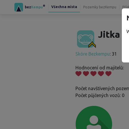
®
Všechna místa
bez
Kempu
Pozemky bezKempu
Přís
W
Jitka T
Skóre Bezkempu
: 31
Hodnocení od majitelů:
Počet navštívených pozem
Počet půjčených vozů: 0