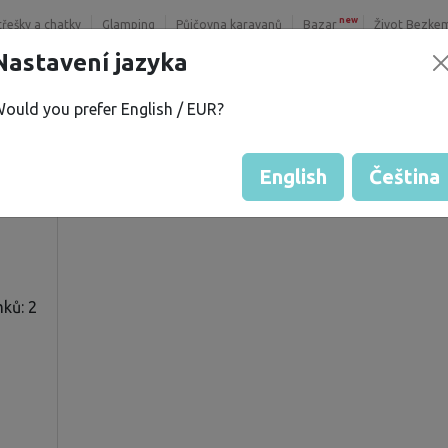
new
třešky a chatky
Glamping
Půjčovna karavanů
Bazar
Život Bezke
Nastavení jazyka
ould you prefer English / EUR?
.
Hodnocení hosta od majitelů
Hodnocení pozemků
English
Čeština
ků: 2