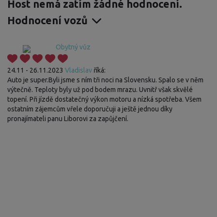
Host nemá zatím žádné hodnocení.
Hodnocení vozů
Obytný vůz
24.11 - 26.11.2023
Vladislav
říká:
Auto je super.Byli jsme s ním tři noci na Slovensku. Spalo se v něm
výtečně. Teploty byly už pod bodem mrazu. Uvnitř však skvělé
topení. Při jízdě dostatečný výkon motoru a nízká spotřeba. Všem
ostatním zájemcům vřele doporučuji a ještě jednou díky
pronajímateli panu Liborovi za zapůjčení.