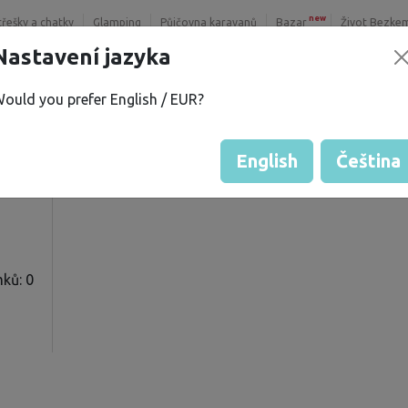
new
třešky a chatky
Glamping
Půjčovna karavanů
Bazar
Život Bezke
Nastavení jazyka
ould you prefer English / EUR?
.
Hodnocení hosta od majitelů
Hodnocení vozů
English
Čeština
ků: 0