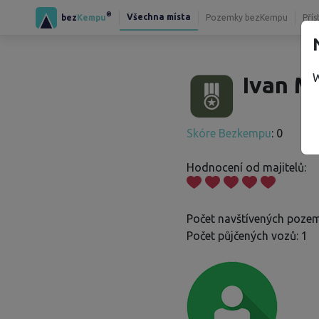
®
Všechna místa
bez
Kempu
Pozemky bezKempu
Přís
W
Ivan M
Skóre Bezkempu
: 0
Hodnocení od majitelů:
Počet navštívených pozem
Počet půjčených vozů: 1