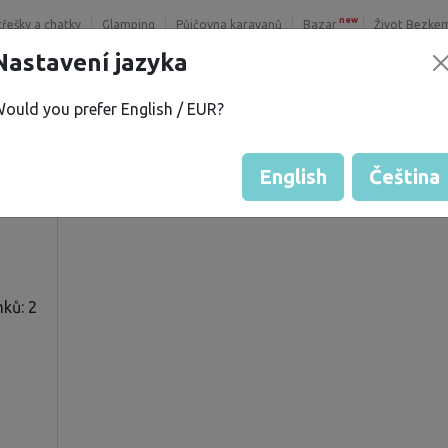
new
třešky a chatky
Glamping
Půjčovna karavanů
Bazar
Život Bezke
Nastavení jazyka
ould you prefer English / EUR?
S.
Hodnocení hosta od majitelů
Hodnocení pozemků
English
Čeština
ků: 2