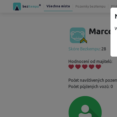
®
Všechna místa
bez
Kempu
Pozemky bezKempu
Přís
W
Marcel 
Skóre Bezkempu
: 28
Hodnocení od majitelů:
Počet navštívených pozem
Počet půjčených vozů: 0