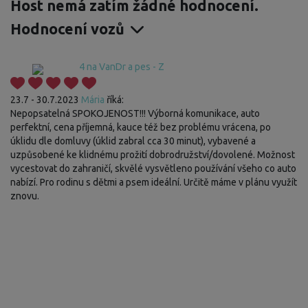
Host nemá zatím žádné hodnocení.
Hodnocení vozů
4 na VanDr a pes - Z
23.7 - 30.7.2023
Mária
říká:
Nepopsatelná SPOKOJENOST!!! Výborná komunikace, auto
perfektní, cena příjemná, kauce též bez problému vrácena, po
úklidu dle domluvy (úklid zabral cca 30 minut), vybavené a
uzpůsobené ke klidnému prožití dobrodružství/dovolené. Možnost
vycestovat do zahraničí, skvělé vysvětleno používání všeho co auto
nabízí. Pro rodinu s dětmi a psem ideální. Určitě máme v plánu využít
znovu.