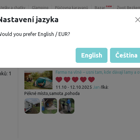
new
třešky a chatky
Glamping
Půjčovna karavanů
Bazar
Život Bezke
Nastavení jazyka
ould you prefer English / EUR?
Host nemá zatím žádné hodnoce
Hodnocení pozemků
English
Čeština
Farma na vlně – usni tam, kde dávají lamy a
ků: 1
11.10 - 12.10.2025
Jan
říká:
Pěkné místo,samota ,pohoda