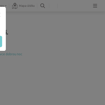
mpu
Mapa útěku
ní.
 ovce dobrou noc