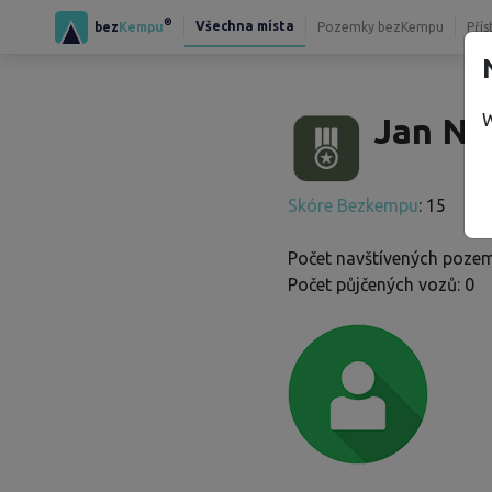
®
Všechna místa
bez
Kempu
Pozemky bezKempu
Přís
W
Jan N.
Skóre Bezkempu
: 15
Počet navštívených pozem
Počet půjčených vozů: 0