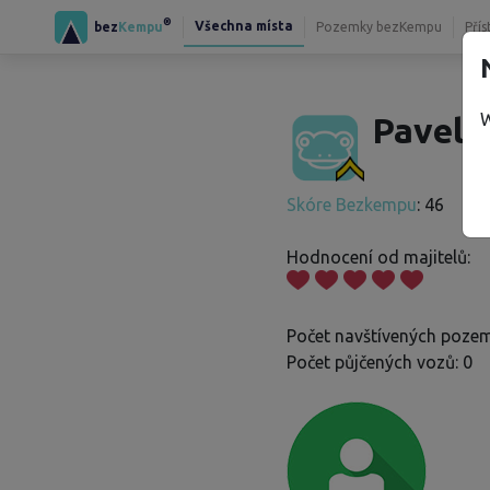
®
Všechna místa
bez
Kempu
Pozemky bezKempu
Přís
W
Pavel V
Skóre Bezkempu
: 46
Hodnocení od majitelů:
Počet navštívených pozem
Počet půjčených vozů: 0