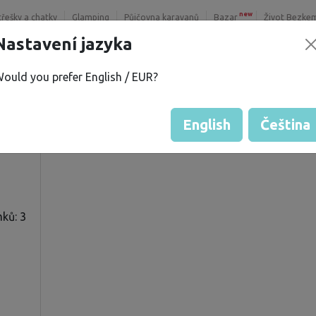
new
třešky a chatky
Glamping
Půjčovna karavanů
Bazar
Život Bezke
Nastavení jazyka
ould you prefer English / EUR?
.
Hodnocení hosta od majitelů
Hodnocení pozemků
English
Čeština
ků: 3