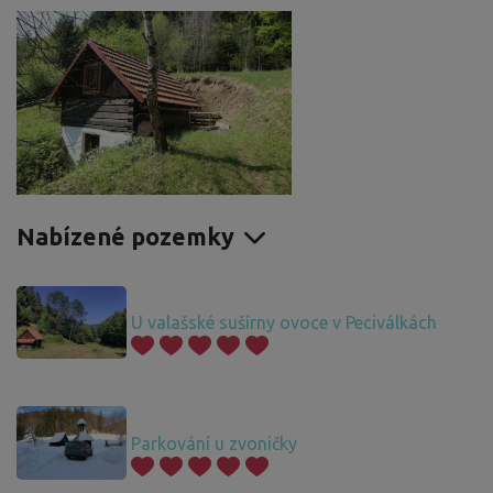
Nabízené pozemky
U valašské sušírny ovoce v Peciválkách
Parkování u zvoničky