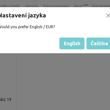
new
třešky a chatky
Glamping
Půjčovna karavanů
Bazar
Život Bezke
Nastavení jazyka
ould you prefer English / EUR?
Hodnocení hosta od majitelů
Hodnocení pozemků
English
Čeština
ků: 19