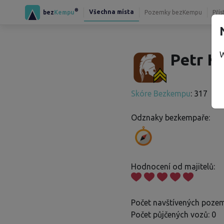
®
Všechna místa
bez
Kempu
Pozemky bezKempu
Přís
W
Petr K.
Skóre Bezkempu
: 317
Odznaky bezkempaře:
Hodnocení od majitelů:
Počet navštívených pozem
Počet půjčených vozů: 0