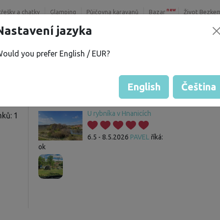
new
třešky a chatky
Glamping
Půjčovna karavanů
Bazar
Život Bezke
Nastavení jazyka
ould you prefer English / EUR?
P.
Host nemá zatím žádné hodnoce
Hodnocení pozemků
English
Čeština
U rybníka v Hnanicích
ků: 1
6.5 - 8.5.2026
PAVEL
říká:
ok