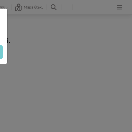
mpu
Mapa útěku
ní.