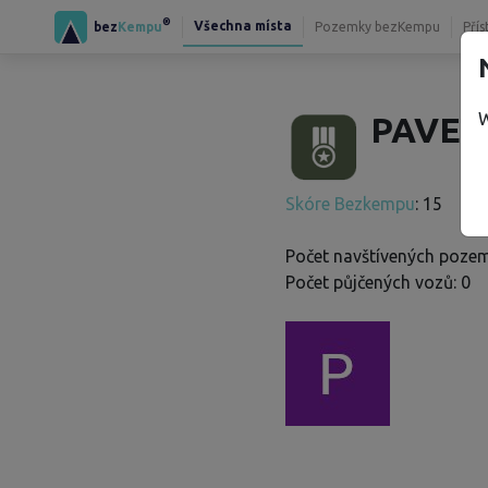
®
Všechna místa
bez
Kempu
Pozemky bezKempu
Přís
W
PAVEL 
Skóre Bezkempu
: 15
Počet navštívených pozem
Počet půjčených vozů: 0