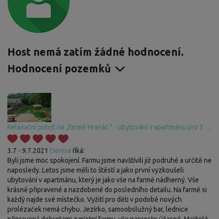
Host nemá zatím žádné hodnocení.
Hodnocení pozemků
Relaxační pobyt na ,,farmě Hranáč " - ubytování v apartmánu pro 3 osoby
3.7 - 9.7.2021
Denisa
říká:
Byli jsme moc spokojení. Farmu jsme navštívili již podruhé a určitě ne
naposledy. Letos jsme měli to štěstí a jako první vyzkoušeli
ubytování v apartmánu, který je jako vše na farmě nádherný. Vše
krásně připravené a nazdobené do posledního detailu. Na farmě si
každý najde své místečko. Vyžití pro děti v podobě nových
prolézaček nemá chybu. Jezírko, samoobslužný bar, lednice