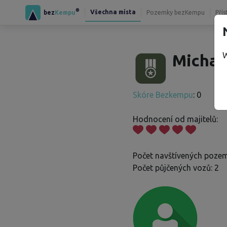
®
Všechna místa
bez
Kempu
Pozemky bezKempu
Přís
W
Michal 
Skóre Bezkempu
: 0
Hodnocení od majitelů:
Počet navštívených pozem
Počet půjčených vozů: 2