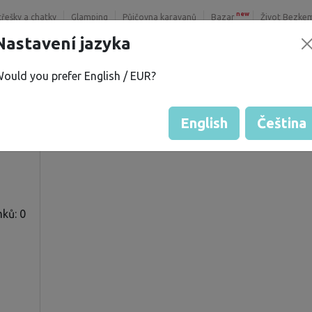
new
třešky a chatky
Glamping
Půjčovna karavanů
Bazar
Život Bezke
Nastavení jazyka
ould you prefer English / EUR?
S.
Hodnocení hosta od majitelů
Hodnocení vozů
English
Čeština
ků: 0