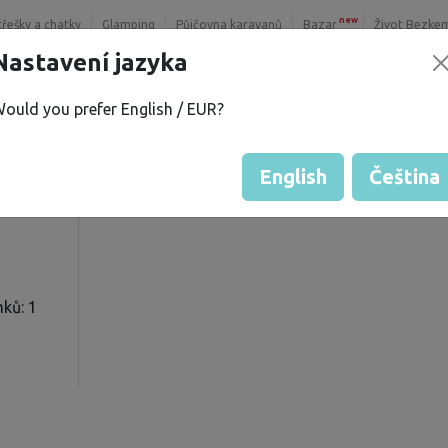
new
třešky a chatky
Glamping
Půjčovna karavanů
Bazar
Život Bezke
Nastavení jazyka
ould you prefer English / EUR?
n V.
Hodnocení hosta od majitelů
Hodnocení pozemků
English
Čeština
ků: 1