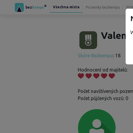
®
Všechna místa
bez
Kempu
Pozemky bezKempu
Přís
W
Valenti
Skóre Bezkempu
: 18
Hodnocení od majitelů:
Počet navštívených pozem
Počet půjčených vozů: 0