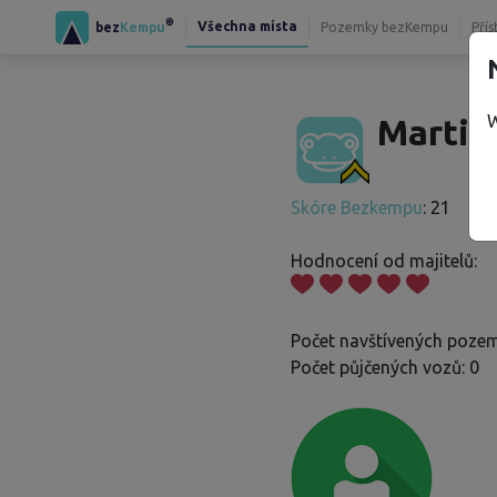
®
Všechna místa
bez
Kempu
Pozemky bezKempu
Přís
W
Martin
Skóre Bezkempu
: 21
Hodnocení od majitelů:
Počet navštívených pozem
Počet půjčených vozů: 0