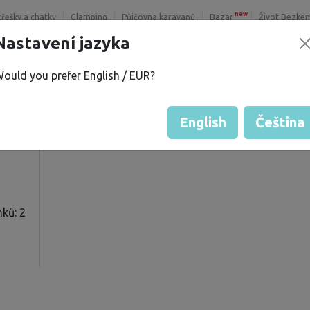
new
třešky a chatky
Glamping
Půjčovna karavanů
Bazar
Život Bezke
Nastavení jazyka
ould you prefer English / EUR?
 D.
Hodnocení hosta od majitelů
Hodnocení pozemků
English
Čeština
ků: 2