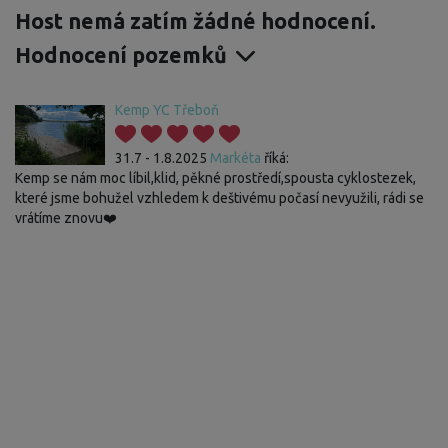
Host nemá zatím žádné hodnocení.
Hodnocení pozemků
Kemp YC Třeboň
31.7 - 1.8.2025
Markéta
říká:
Kemp se nám moc líbil,klid, pěkné prostředí,spousta cyklostezek,
které jsme bohužel vzhledem k deštivému počasí nevyužili, rádi se
vrátíme znovu❤️