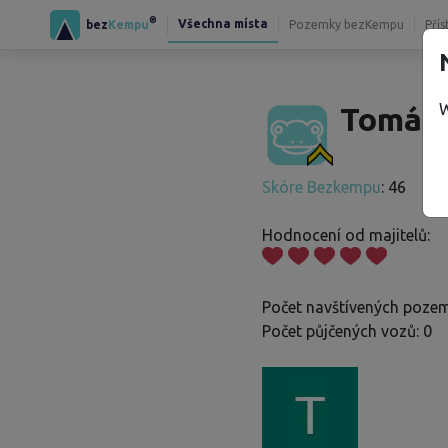
®
Všechna místa
bez
Kempu
Pozemky bezKempu
Přís
W
Tomáš 
Skóre Bezkempu
: 46
Hodnocení od majitelů:
Počet navštívených pozem
Počet půjčených vozů: 0