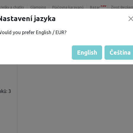
new
třešky a chatky
Glamping
Půjčovna karavanů
Bazar
Život Bezke
Nastavení jazyka
ould you prefer English / EUR?
O.
Hodnocení hosta od majitelů
Hodnocení pozemků
English
Čeština
ků: 3