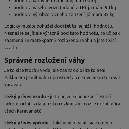
hodnota karavanu: např. můj má 100 kg
hodnota vašeho vozu (udané v TP): já mám 90 kg
hodnota výrobce tažného zařízení: já mám 85 kg
Logicky musíte bohužel dodržet tu nejnižší hodnotu.
Nesnažte se jít ale výrazně pod tuto hodnotu, to už pak
znamená že máte špatně rozloženou váhu a jste těžcí
vzadu.
Správné rozložení váhy
Je to sice trochu věda, ale zas tak složité to není.
Základem je mít váhu uprostřed a celkově nepřetěžovat
karavan.
těžký přívěs vzadu
- je to největší nebezpečí. Hrozí
nekomfortní jízda a riziko rozkmitání, což je noční můra
všech karavanistů.
těžký přívěs vpředu
- také není ideální, sice o něco