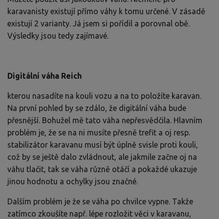
karavanisty existují přímo váhy k tomu určené. V zásadě
existují 2 varianty. Já jsem si pořídil a porovnal obě.
Výsledky jsou tedy zajímavé.
Digitální váha Reich
kterou nasadíte na kouli vozu a na to položíte karavan.
Na první pohled by se zdálo, že digitální váha bude
přesnější. Bohužel mě tato váha nepřesvědčila. Hlavním
problém je, že se na ni musíte přesně trefit a oj resp.
stabilizátor karavanu musí být úplně svisle proti kouli,
což by se ještě dalo zvládnout, ale jakmile začne oj na
váhu tlačit, tak se váha různě otáčí a pokaždé ukazuje
jinou hodnotu a ochylky jsou značné.
Dalším problém je že se váha po chvilce vypne. Takže
zatímco zkoušíte např. lépe rozložit věci v karavanu,