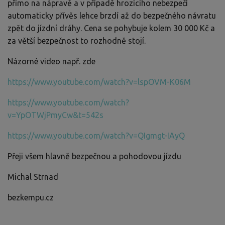
přímo na nápravě a v případě hrozícího nebezpečí
automaticky přívěs lehce brzdí až do bezpečného návratu
zpět do jízdní dráhy. Cena se pohybuje kolem 30 000 Kč a
za větší bezpečnost to rozhodně stojí.
Názorné video např. zde
https://www.youtube.com/watch?v=lspOVM-K06M
https://www.youtube.com/watch?
v=YpOTWjPmyCw&t=542s
https://www.youtube.com/watch?v=QIgmgt-IAyQ
Přeji všem hlavně bezpečnou a pohodovou jízdu
Michal Strnad
bezkempu.cz