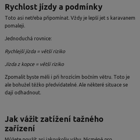
Rychlost jízdy a podmínky
Toto asi netřeba připomínat. Vždy je lepší jet s karavanem
pomaleji.
Jednoduchá rovnice:
Rychlejší jízda = větší riziko
Jízda z kopce = větší riziko
Zpomalit byste měli i při hrozícím bočním větru. Toto je
ale bohužel těžko předvídatelné. Ale některé situace se
dají odhadnout.
Jak vážit zatížení tažného
zařízení
Můžete použít asi jakoukoliv váhu. Nicméně pro