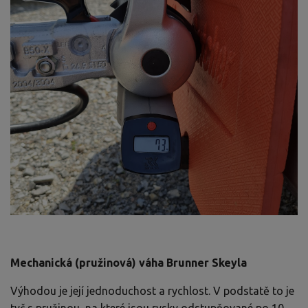
Mechanická (pružinová) váha Brunner Skeyla
Výhodou je její jednoduchost a rychlost. V podstatě to je
tyč s pružinou, na které jsou rysky odstupňované po 10