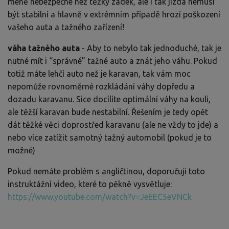
méně nebezpečné než těžký zadek, ale i tak jízda nemusí
být stabilní a hlavně v extrémním případě hrozí poškození
vašeho auta a tažného zařízení!
váha tažného auta
- Aby to nebylo tak jednoduché, tak je
nutné mít i “správné” tažné auto a znát jeho váhu. Pokud
totiž máte lehčí auto než je karavan, tak vám moc
nepomůže rovnoměrné rozkládání váhy dopředu a
dozadu karavanu. Sice docílíte optimální váhy na kouli,
ale těžší karavan bude nestabilní. Řešením je tedy opět
dát těžké věci doprostřed karavanu (ale ne vždy to jde) a
nebo více zatížit samotný tažný automobil (pokud je to
možné)
Pokud nemáte problém s angličtinou, doporučuji toto
instruktážní video, které to pěkně vysvětluje:
https://www.youtube.com/watch?v=JeEEC5eVNCk