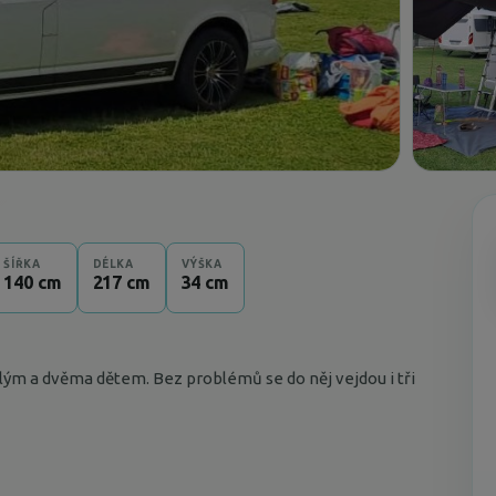
ŠÍŘKA
DÉLKA
VÝŠKA
140 cm
217 cm
34 cm
ým a dvěma dětem. Bez problémů se do něj vejdou i tři