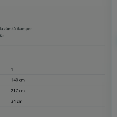
da zámků ikamper.
Kc
1
140 cm
217 cm
34 cm