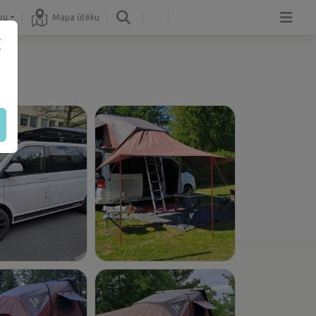
pu
Mapa útěku