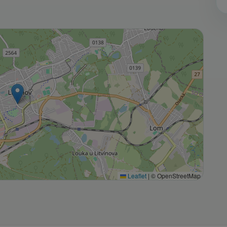
Leaflet
|
© OpenStreetMap