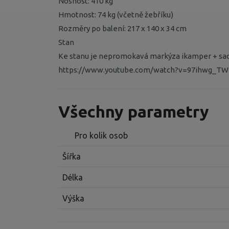
Nosnost: 410 kg
Hmotnost: 74 kg (včetně žebříku)
Rozměry po balení: 217 x 140 x 34 cm
Stan
Ke stanu je nepromokavá markýza ikamper + sa
https://www.youtube.com/watch?v=97ihwg_TW
Všechny parametry
Pro kolik osob
Šířka
Délka
Výška