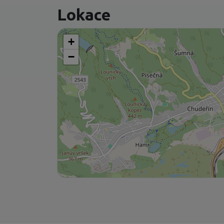
Lokace
+
−