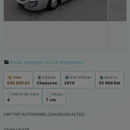
Bazar obytných vozů
›
Integrované
CENA
ZNAČKA
ROK VÝROBY
NAJETO
845 000 Kč
Chausson
2010
35 000 km
MÍSTA NA JÍZDU
DÉLKA
4
7 cm
OBYTNÝ AUTOMOBIL CHAUSSON ALTEO
ZIMNÍ VERZE