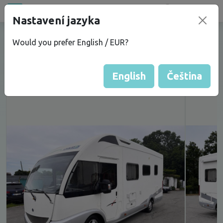
Bazar
new
Nastavení jazyka
OBYTNÉ AUTO CHAUSSON ALTEO
Would you prefer English / EUR?
ZIMNÍ VERZE - pouze 35 000km
English
Čeština