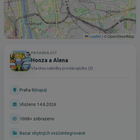
Leaflet
|
© OpenStreetMap
PRODÁVAJÍCÍ
Honza a Alena
Všechny nabídky prodávajícího (3)
Praha 9
(mapa)
Vloženo 14.6.2026
1008× zobrazeno
Bazar obytných vozů
›
Integrované