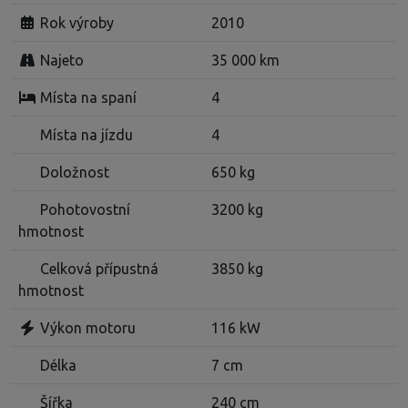
Rok výroby
2010
Najeto
35 000 km
Místa na spaní
4
Místa na jízdu
4
Doložnost
650 kg
Pohotovostní
3200 kg
hmotnost
Celková přípustná
3850 kg
hmotnost
Výkon motoru
116 kW
Délka
7 cm
Šířka
240 cm