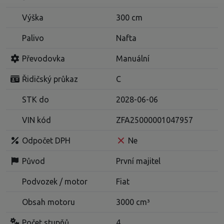
Výška
300 cm
Palivo
Nafta
Převodovka
Manuální
Řidičský průkaz
C
STK do
2028-06-06
VIN kód
ZFA25000001047957
Odpočet DPH
Ne
Původ
První majitel
Podvozek / motor
Fiat
Obsah motoru
3000 cm³
Počet stupňů
4