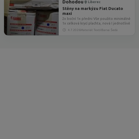
Dohodou
Liberec
Stěny na markýzu Fiat Ducato
maxi
2x boční 1x předni Vše použito minimálně
1x celková krycí plachta, nová I jednotlivě
4.7.2026
Materiál: Textil
Barva: Šedá